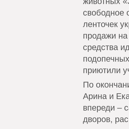
животных «
свободное 
ленточек у
продажи на
средства ид
подопечных
приютили у
По окончан
Арина и Ек
впереди – 
дворов, ра