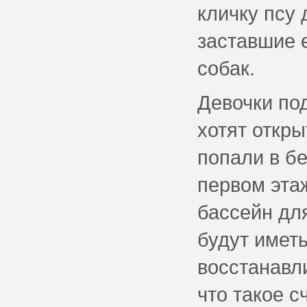
кличку псу
заставшие е
собак.
Девочки под
хотят откр
попали в бе
первом эта
бассейн для
будут имет
восстанавли
что такое с