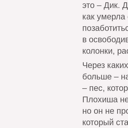
это – Дик. 
как умерла 
позаботить
в освободи
колонки, р
Через каки
больше – н
– пес, кото
Плохиша не
но он не пр
который ста