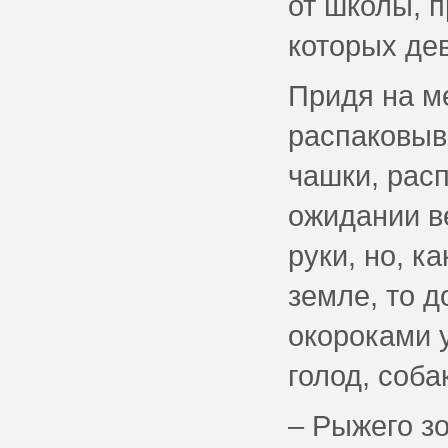
от школы, 
которых де
Придя на м
распаковыв
чашки, рас
ожидании ве
руки, но, к
земле, то 
окороками 
голод, соба
– Рыжего зо