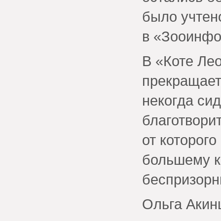
было учтен
в «Зооинфо
В «Коте Ле
прекращает
некогда сид
благотвори
от которог
большему к
беспризорн
Ольга Акин