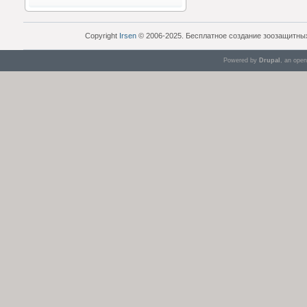
Copyright
Irsen
© 2006-2025. Бесплатное создание зоозащитны
Powered by
Drupal
, an ope