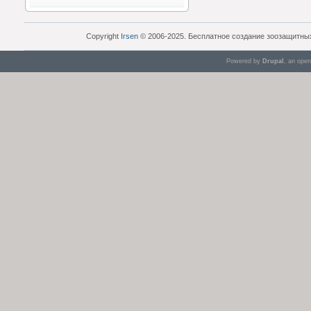
Copyright
Irsen
© 2006-2025. Бесплатное создание зоозащитны
Powered by
Drupal
, an ope