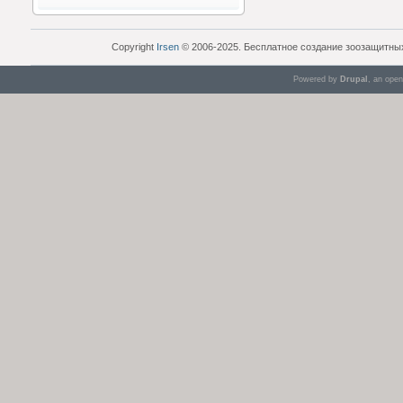
Copyright
Irsen
© 2006-2025. Бесплатное создание зоозащитны
Powered by
Drupal
, an ope