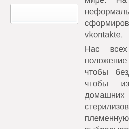
нефор
сформиро
vkontakte.
Нас всех
положение 
чтобы бе
чтобы из
домашних
стерилиз
племенн