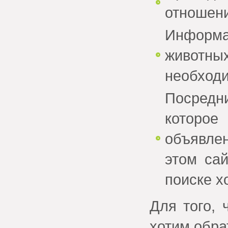
отношени
Информ
животн
необходи
Посредн
которо
объявле
этом сай
поиске х
Для того, 
хотим обра