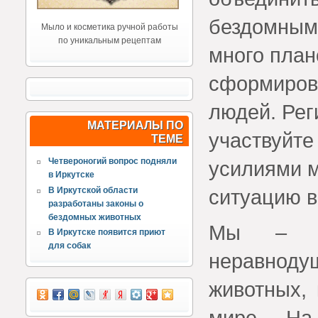
бездомным 
Мыло и косметика ручной работы
по уникальным рецептам
много план
сформиров
людей. Рег
МАТЕРИАЛЫ ПО
участвуйте
ТЕМЕ
Четвероногий вопрос подняли
усилиями 
в Иркутске
В Иркутской области
ситуацию в
разработаны законы о
бездомных животных
Мы – ин
В Иркутске появится приют
для собак
неравнод
животных, 
мире. На