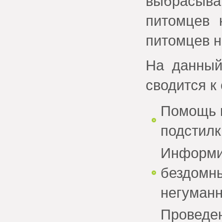
выбрасы
питомцев 
питомцев н
На данный
сводится к
Помощь п
подстилк
Информи
бездом
негуман
Провед