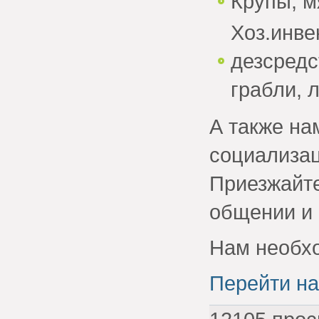
Крупы, м
Хоз.инве
дезсредс
грабли, 
А также на
социализац
Приезжайте
общении и 
Нам необх
Перейти на