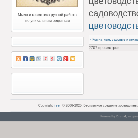
Мыло и косметика ручной работы
по уникальным рецептам
цветоводст
‹ Комнатные, садовые и лека
2707 просмотров
Copyright
Irsen
© 2006-2025. Бесплатное создание зоозащитны
Powered by
Drupal
, an ope