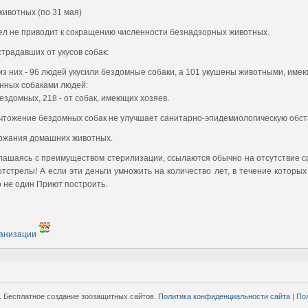
 животных (по 31 мая)
рел не приводит к сокращению численности безнадзорных животных.
страдавших от укусов собак:
, из них - 96 людей укусили бездомные собаки, а 101 укушены животными, име
шенных собаками людей:
ездомных, 218 - от собак, имеющих хозяев.
чтожение бездомных собак не улучшает санитарно-эпидемиологическую обста
ержания домашних животных.
глашаясь с преимуществом стерилизации, ссылаются обычно на отсутствие с
отстрелы! А если эти деньги умножить на количество лет, в течение котор
 не один Приют построить.
ганизации
. Бесплатное создание зоозащитных сайтов.
Политика конфиденциальности сайта
|
По