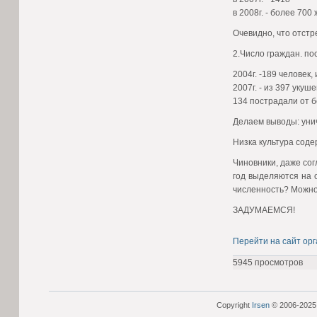
в 2008г. - более 700
Очевидно, что отст
2.Число граждан. по
2004г. -189 человек
2007г. - из 397 уку
134 пострадали от б
Делаем выводы: уни
Низка культура сод
Чиновники, даже со
год выделяются на 
численность? Можно
ЗАДУМАЕМСЯ!
Перейти на сайт ор
5945 просмотров
Copyright
Irsen
© 2006-2025