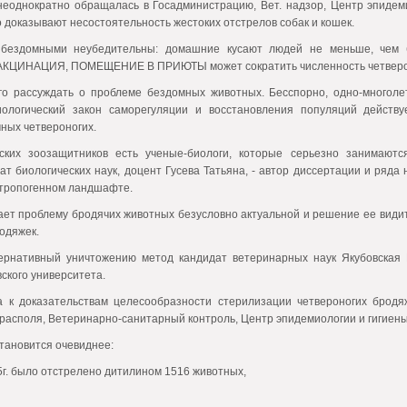
еоднократно обращалась в Госадминистрацию, Вет. надзор, Центр эпидем
 доказывают несостоятельность жестоких отстрелов собак и кошек.
бездомными неубедительны: домашние кусают людей не меньше, чем 
ЦИНАЦИЯ, ПОМЕЩЕНИЕ В ПРИЮТЫ может сократить численность четвероног
о рассуждать о проблеме бездомных животных. Бесспорно, одно-многоле
иологический закон саморегуляции и восстановления популяций действу
ных четвероногих.
ских зоозащитников есть ученые-биологи, которые серьезно занимают
ат биологических наук, доцент Гусева Татьяна, - автор диссертации и ряд
нтропогенном ландшафте.
тает проблему бродячих животных безусловно актуальной и решение ее вид
одяжек.
ернативный уничтожению метод кандидат ветеринарных наук Якубовская
ского университета.
ла к доказательствам целесообразности стерилизации четвероногих брод
ирасполя, Ветеринарно-санитарный контроль, Центр эпидемиологии и гигиены
тановится очевиднее:
5г. было отстрелено дитилином 1516 животных,