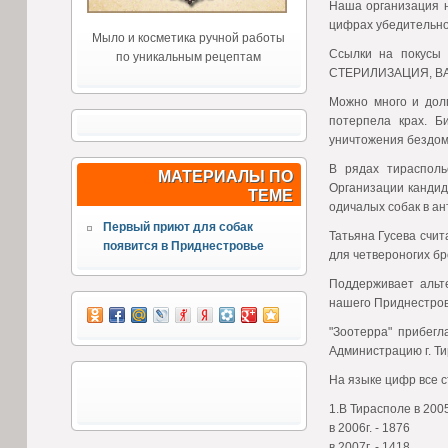
Наша организация н
цифрах убедительно
Мыло и косметика ручной работы
Ссылки на покусы 
по уникальным рецептам
СТЕРИЛИЗАЦИЯ, ВАК
Можно много и долг
потерпела крах. Б
уничтожения бездом
В рядах тирасполь
МАТЕРИАЛЫ ПО
Организации кандид
ТЕМЕ
одичалых собак в а
Первый приют для собак
Татьяна Гусева счи
появится в Приднестровье
для четвероногих бр
Поддерживает альт
нашего Приднестров
"Зоотерра" прибег
Администрацию г. Т
На языке цифр все с
1.В Тирасполе в 200
в 2006г. - 1876
в 2007г. - 1418