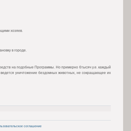
ющими хозяев.
новку в городе.
редств на подобные Программы. Но примерно 6тысяч у.е. каждый
ых ведется уничтожение бездомных животных, не сокращающее их
льзовательское соглашение