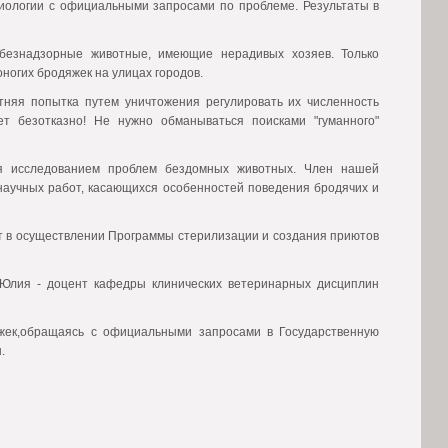
иологии с официальными запросами по проблеме. Результаты в
безнадзорные животные, имеющие нерадивых хозяев. Только
их бродяжек на улицах городов.
тняя попытка путем уничтожения регулировать их численность
ет безотказно! Не нужно обманываться поисками "гуманного"
ся исследованием проблем бездомных животных. Член нашей
а научных работ, касающихся особенностей поведения бродячих и
ит в осуществлении Программы стерилизации и создания приютов
 Юлия - доцент кафедры клинических ветеринарных дисциплин
яжек,обращаясь с официальными запросами в Государственную
.