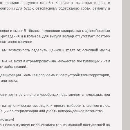
 от граждан поступают жалобы. Количество животных в приюте
рритории для будок, безопасному содержанию собак, ремонту и
олодно и сыро. В тёплом помещении содержатся гладкошёрстные
круг здания и в вольере. Для выгула вольер отсутствует, поэтому
мает много времени.
о бы возможность отделить щенков и котят от основной массы
 и мы не можем отреагировать на множество поступающих к нам
ки заболеваний.
езинфекции. Большая проблема с благоустройством территории,
 или песка.
ов и котят регулярно в коробочках подставляет в подъездах под
 на мученическую смерть, или просто выбросить щенков в лес.
ации по стерилизации или убрать новорожденное потомство.
но всем!
обы Ваш энтузиазм не закончился только жалобой поступившей на