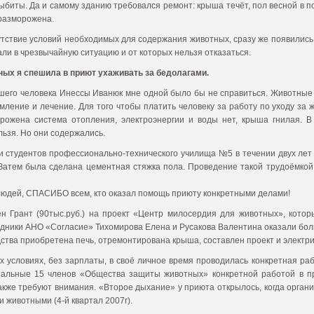
выбиты. Да и самому зданию требовался ремонт: крыша течёт, пол весной в п
разморожена.
утствие условий необходимых для содержания животных, сразу же появились
али в чрезвычайную ситуацию и от которых нельзя отказаться.
ных я спешила в приют ухаживать за бедолагами.
его человека Инессы Иванюк мне одной было бы не справиться. Животные
мление и лечение. Для того чтобы платить человеку за работу по уходу за 
орожена система отопления, электроэнергии и воды нет, крыша гнилая. 
ьзя. Но они содержались.
 студентов профессионально-технического училища №5 в течении двух лет 
Затем была сделана цементная стяжка пола. Проведение такой трудоёмкой 
людей, СПАСИБО всем, кто оказал помощь приюту конкретными делами!
ен Грант (90тыс.руб.) на проект «Центр милосердия для животных», кот
рудники АНО «Согласие» Тихомирова Елена и Русакова Валентина оказали бо
дства приобретена печь, отремонтирована крыша, составлен проект и элект
их условиях, без зарплаты, в своё личное время проводилась конкретная ра
тальные 15 членов «Общества защиты животных» конкретной работой в пр
акже требуют внимания. «Второе дыхание» у приюта открылось, когда орган
 животными (4-й квартал 2007г).