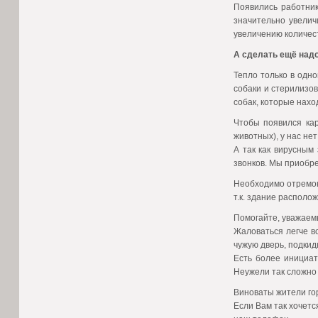
Появились работник
значительно увелич
увеличению количест
А сделать ещё надо
Тепло только в одн
собаки и стерилизов
собак, которые нахо
Чтобы появился кар
животных), у нас не
А так как вирусным
звонков. Мы приобр
Необходимо отремон
т.к. здание располо
Помогайте, уважаем
Жаловаться легче вс
чужую дверь, подки
Есть более инициат
Неужели так сложно
Виноваты жители гор
Если Вам так хочетс