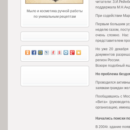
читатели: З.И.Рейнб
поддержала М.Н.Андр
Мыло и косметика ручной работы
При содействии Мар
по уникальным рецептам
Первым большим усп
неделю газом, пост
очень сложно. Нас
представителем про
Но уже 20 декабря 
документов разреш
регион России.
Вскоре подобный ящи
Но проблема бездо
Проводился активны
заявкам граждан жел
Пообщавшись с Моск
«Вита» (руководите
организацию, имеющ
Начались поиски п
В 2004г. здание поя