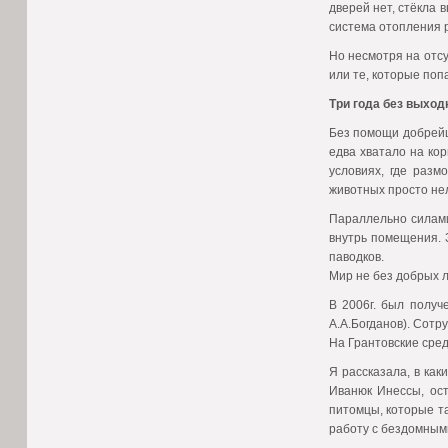
дверей нет, стёкла 
система отопления 
Но несмотря на отс
или те, которые поп
Три года без выход
Без помощи добрейш
едва хватало на кор
условиях, где разм
животных просто нел
Параллельно силами
внутрь помещения. 
паводков.
Мир не без добрых 
В 2006г. был получ
А.А.Богданов). Сот
На Грантовские сре
Я рассказала, в как
Иванюк Инессы, ос
питомцы, которые т
работу с бездомными