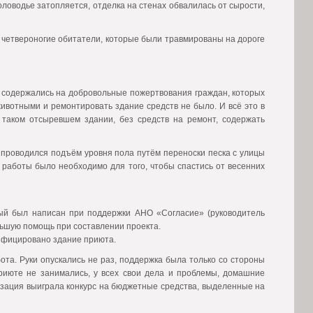
оловодье затопляется, отделка на стенах обвалилась от сырости,
 четвероногие обитатели, которые были травмированы на дороге
 содержались на добровольные пожертвования граждан, которых
животными и ремонтировать здание средств не было. И всё это в
В таком отсыревшем здании, без средств на ремонт, содержать
проводился подъём уровня пола путём переноски песка с улицы
работы было необходимо для того, чтобы спастись от весенних
орый был написан при поддержки АНО «Согласие» (руководитель
льшую помощь при составлении проекта.
рифицировано здание приюта.
бота. Руки опускались не раз, поддержка была только со стороны
июте не занимались, у всех свои дела и проблемы, домашние
изация выиграла конкурс на бюджетные средства, выделенные на