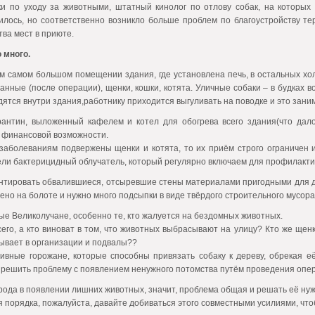
и по уходу за животными, штатный кинолог по отлову собак, на которых
илось, но соответственно возникло больше проблем по благоустройству те
ва мест в приюте.
 много.
ом самом большом помещении здания, где установлена печь, в остальных х
анные (после операции), щенки, кошки, котята. Уличные собаки – в будках во
дятся внутри здания,работнику приходится выгуливать на поводке и это зани
антин, выложенный кафелем и котел для обогрева всего здания(что дал
т финансовой возможности.
 заболеваниям подвержены щенки и котята, то их приём строго ограничен
ели бактерицидный облучатель, который регулярно включаем для профилакти
тировать обвалившиеся, отсыревшие стены материалами пригодными для д
жено на болоте и нужно много подсыпки в виде твёрдого строительного мусора
ые Великолучане, особенно те, кто жалуется на бездомных животных.
его, а кто виноват в том, что животных выбрасывают на улицу? Кто же щенк
дывает в организации и подвалы??
ивные горожане, которые способны привязать собаку к дереву, обрекая её
 решить проблему с появлением ненужного потомства путём проведения опер
ода в появлении лишних животных, значит, проблема общая и решать её нуж
я порядка, пожалуйста, давайте добиваться этого совместными усилиями, чт