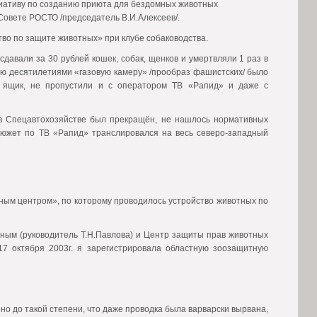
ициативу по созданию приюта для бездомных животных
Совете РОСТО /председатель В.И.Алексеев/.
во по защите животных» при клубе собаководства.
давали за 30 рублей кошек, собак, щенков и умертвляли 1 раз в
ю десятилетиями «газовую камеру» /прообраз фашистских/ было
ь ящик, не пропустили и с оператором ТВ «Рапид» и даже с
 в Спецавтохозяйстве был прекращён, не нашлось нормативных
южет по ТВ «Рапид» транслировался на весь северо-западный
ым центром», по которому проводилось устройство животных по
ным (руководитель Т.Н.Павлова) и Центр защиты прав животных
17 октября 2003г. я зарегистрировала областную зоозащитную
ено до такой степени, что даже проводка была варварски вырвана,