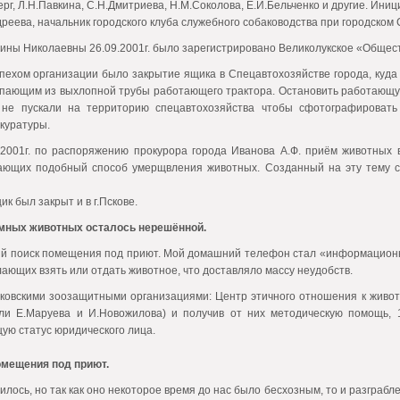
ерг, Л.Н.Павкина, С.Н.Дмитриева, Н.М.Соколова, Е.И.Бельченко и другие. Ин
еева, начальник городского клуба служебного собаководства при городском 
ины Николаевны 26.09.2001г. было зарегистрировано Великолукское «Общест
ехом организации было закрытие ящика в Спецавтохозяйстве города, куда с
упающим из выхлопной трубы работающего трактора. Остановить работающу
 не пускали на территорию спецавтохозяйства чтобы сфотографироват
куратуры.
2001г. по распоряжению прокурора города Иванова А.Ф. приём животных
ающих подобный способ умерщвления животных. Созданный на эту тему с
к был закрыт и в г.Пскове.
мных животных осталось нерешённой.
й поиск помещения под приют. Мой домашний телефон стал «информационн
ающих взять или отдать животное, что доставляло массу неудобств.
овскими зоозащитными организациями: Центр этичного отношения к живот
ли Е.Маруева и И.Новожилова) и получив от них методическую помощь, 
ую статус юридического лица.
омещения под приют.
вилось, но так как оно некоторое время до нас было бесхозным, то и разграбл