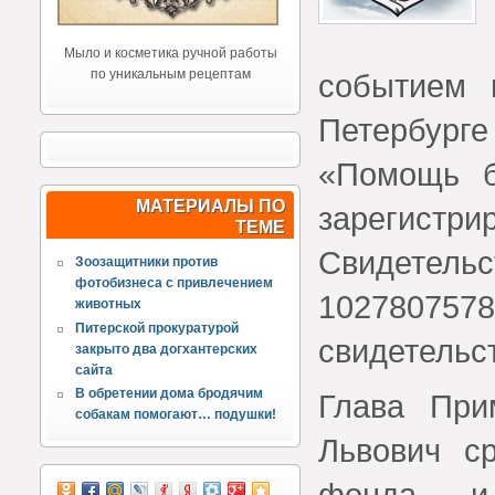
Мыло и косметика ручной работы
по уникальным рецептам
событием 
Петербурге
«Помощь б
МАТЕРИАЛЫ ПО
зарегис
ТЕМЕ
Свидетельс
Зоозащитники против
фотобизнеса с привлечением
10278075
животных
Питерской прокуратурой
свидетельс
закрыто два догхантерских
сайта
В обретении дома бродячим
Глава При
собакам помогают… подушки!
Львович с
фонда и