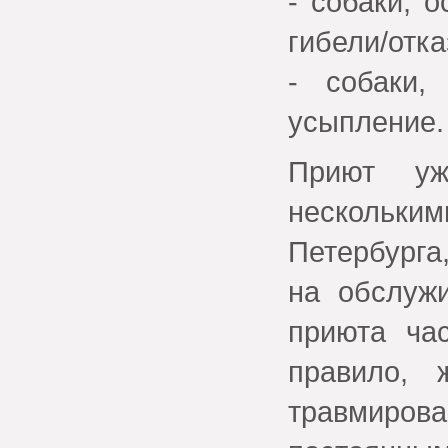
- собаки, 
гибели/отк
- собаки,
усыпление.
Приют уж
нескольки
Петербурга
на обслуж
приюта час
правило, 
травмиров