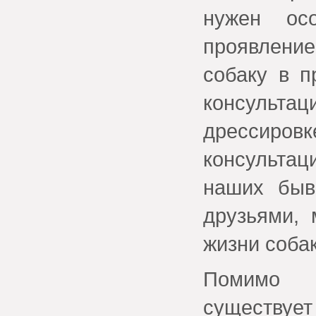
нужен ос
проявление
собаку в п
консульта
дрессиров
консульта
наших быв
друзьями,
жизни собак
Помимо д
существует