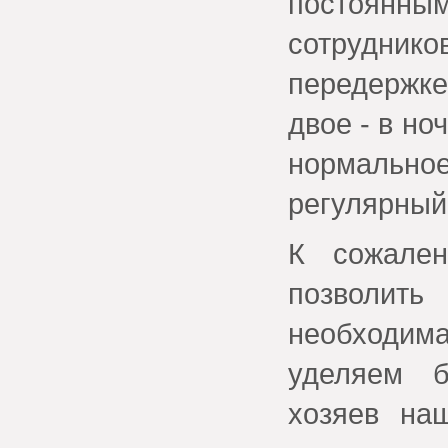
постоянны
сотрудни
передержке
двое - в н
нормально
регулярный
К сожале
позволить
необходи
уделяем 
хозяев на