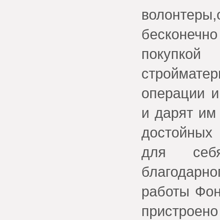
волонтер
бесконечно
покупко
строймате
операции и
и дарят им
достойных
для себя
благодарн
работы Фон
пристроено 