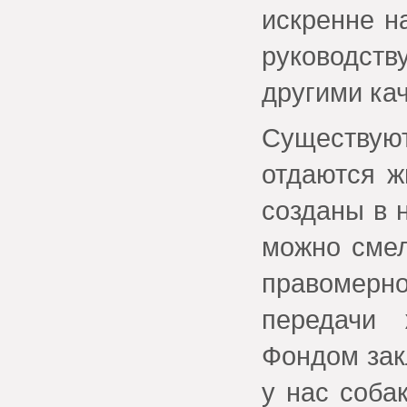
искренне н
руководст
другими ка
Существую
отдаются ж
созданы в 
можно смел
правомерн
передачи
Фондом зак
у нас соба