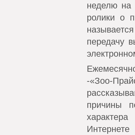
неделю на 
ролики о 
называет
передачу в
электронно
Ежемесячн
-«Зоо-Пра
рассказыв
причины п
характер
Интернет