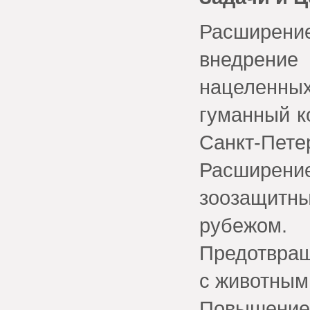
Расширени
внедрени
нацеленны
гуманный к
Санкт-Пете
Расширен
зоозащитн
рубежом.
Предотвращ
с животным
Повышение