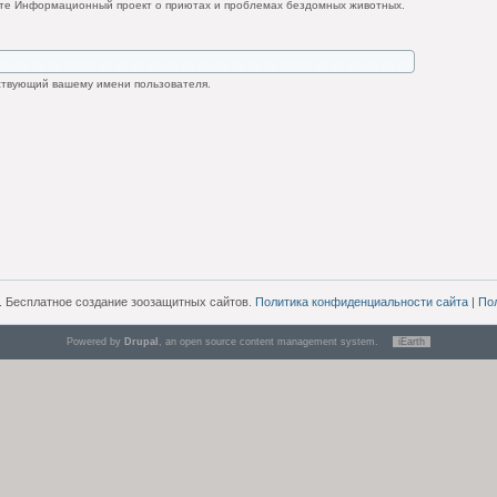
йте Информационный проект о приютах и проблемах бездомных животных.
ствующий вашему имени пользователя.
. Бесплатное создание зоозащитных сайтов.
Политика конфиденциальности сайта
|
По
Powered by
Drupal
, an open source content management system.
iEarth