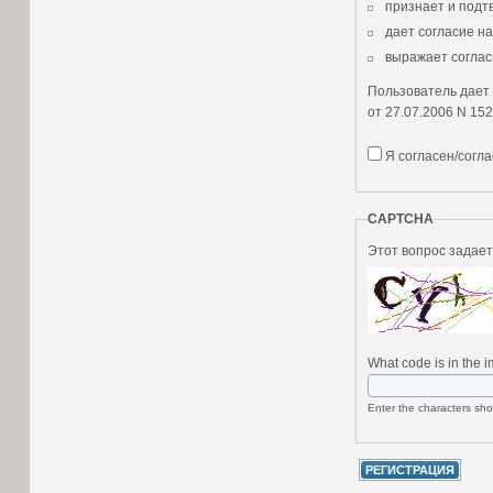
признает и подт
дает согласие н
выражает соглас
Пользователь дает 
от 27.07.2006 N 152
Согласие Пользова
Я согласен/согл
Настоящее согласи
фамилия, имя, от
CAPTCHA
место пребывания
номера телефон
адресах электрон
Пользователь, пре
сбор и накоплен
What code is in the 
хранение в тече
пользования усл
Enter the characters sho
уточнение (обно
использование в
уничтожение;