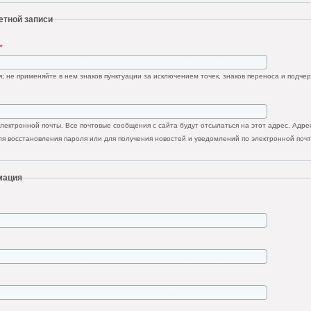
етной записи
*
; не применяйте в нем знаков пунктуации за исключением точек, знаков переноса и подчер
ектронной почты. Все почтовые сообщения с сайта будут отсылаться на этот адрес. Адрес
я восстановления пароля или для получения новостей и уведомлений по электронной почт
мация