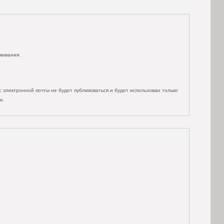
кивания.
 электронной почты не будет публиковаться и будет использован только
е.