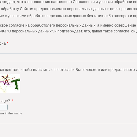
верждает, что все положения настоящего Соглашения и условия обработки е
а обработку Сайтом предоставляемых персональных данных в целях регистра
ие с условиями обработки персональных данных без каких-либо оговорок и о
свое согласие на обработку его персональных данных, а именно совершение д
-ФЗ "О персональных данных", и подтверждает, что, давая такое согласие, он 
теля на обработку персональных данных является конкретным, информиров
асна
*
е Пользователя применяется в отношении обработки следующих персональн
чество;
 (город, область);
Этот вопрос задается для того, чтобы выяснить, являетесь 
ов;
ной почты (E-mail).
доставляет Сайту право осуществлять следующие действия (операции) с пе
ие;
image?:
*
ние установленных нормативными документами сроков хранения отчетности, 
уг Сайта Пользователем;
wn in the image.
вление, изменение);
 целях регистрации Пользователя на Сайте;