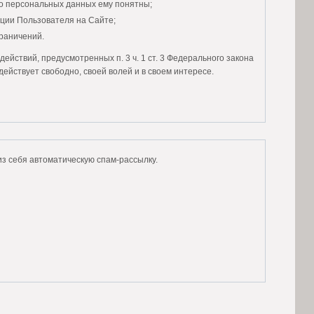
го персональных данных ему понятны;
ции Пользователя на Сайте;
граничений.
ействий, предусмотренных п. 3 ч. 1 ст. 3 Федерального закона
действует свободно, своей волей и в своем интересе.
анным и сознательным.
ых данных:
ли Вы человеком или представляете из себя автоматическую спам-рассылку.
рсональными данными:
но не менее трех лет, с момента даты прекращения