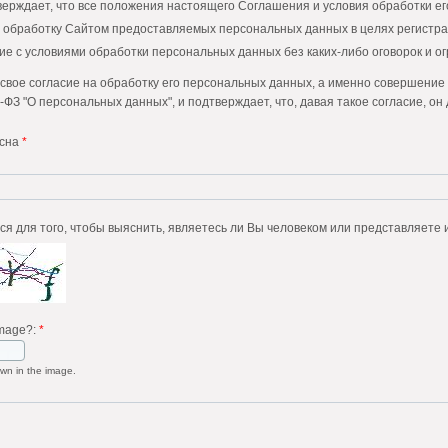
верждает, что все положения настоящего Соглашения и условия обработки е
а обработку Сайтом предоставляемых персональных данных в целях регистра
ие с условиями обработки персональных данных без каких-либо оговорок и о
свое согласие на обработку его персональных данных, а именно совершение д
-ФЗ "О персональных данных", и подтверждает, что, давая такое согласие, он 
теля на обработку персональных данных является конкретным, информиров
асна
*
е Пользователя применяется в отношении обработки следующих персональн
чество;
 (город, область);
Этот вопрос задается для того, чтобы выяснить, являетесь 
ов;
ной почты (E-mail).
доставляет Сайту право осуществлять следующие действия (операции) с пе
ие;
image?:
*
ние установленных нормативными документами сроков хранения отчетности, 
уг Сайта Пользователем;
wn in the image.
вление, изменение);
 целях регистрации Пользователя на Сайте;