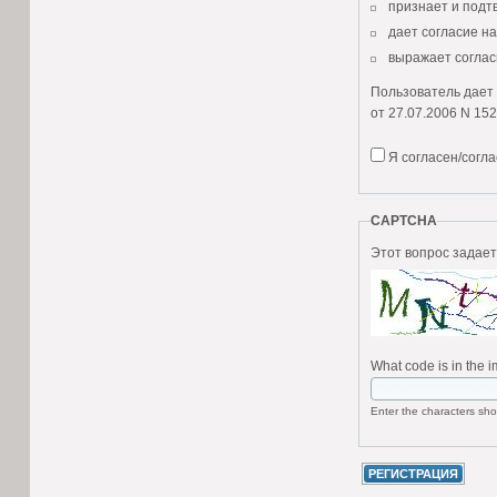
признает и подт
дает согласие н
выражает соглас
Пользователь дает 
от 27.07.2006 N 152
Согласие Пользова
Я согласен/согл
Настоящее согласи
фамилия, имя, от
CAPTCHA
место пребывания
номера телефон
адресах электрон
Пользователь, пре
сбор и накоплен
What code is in the 
хранение в тече
пользования усл
Enter the characters sho
уточнение (обно
использование в
уничтожение;