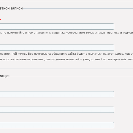
етной записи
*
; не применяйте в нем знаков пунктуации за исключением точек, знаков переноса и подчер
ектронной почты. Все почтовые сообщения с сайта будут отсылаться на этот адрес. Адрес
я восстановления пароля или для получения новостей и уведомлений по электронной почт
мация