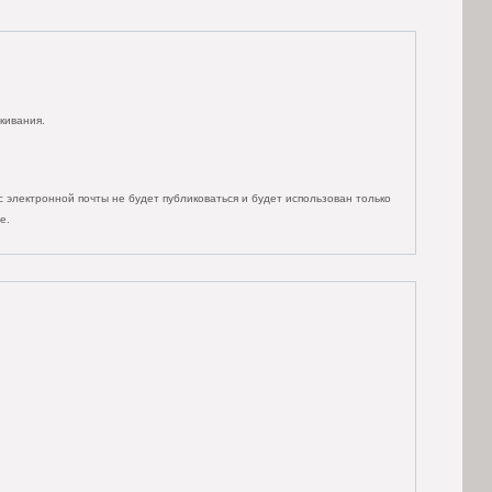
кивания.
 электронной почты не будет публиковаться и будет использован только
е.