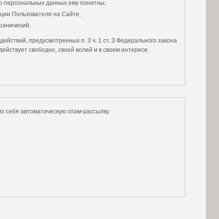
го персональных данных ему понятны;
ции Пользователя на Сайте;
граничений.
ействий, предусмотренных п. 3 ч. 1 ст. 3 Федерального закона
действует свободно, своей волей и в своем интересе.
анным и сознательным.
ых данных:
ли Вы человеком или представляете из себя автоматическую спам-рассылку.
рсональными данными:
но не менее трех лет, с момента даты прекращения