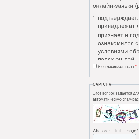
онлайн-заявки (
подтверждает,
принадлежат 
признает и по
ознакомился 
условиями обр
полях он-лайн 
Я согласен/согласна
*
признает и по
Соглашения и 
понятны;
CAPTCHA
дает согласие
Этот вопрос задается для того, чтобы в
автоматическую спам-рас
персональных 
выражает согл
без каких-либо
Пользователь да
What code is in the image?