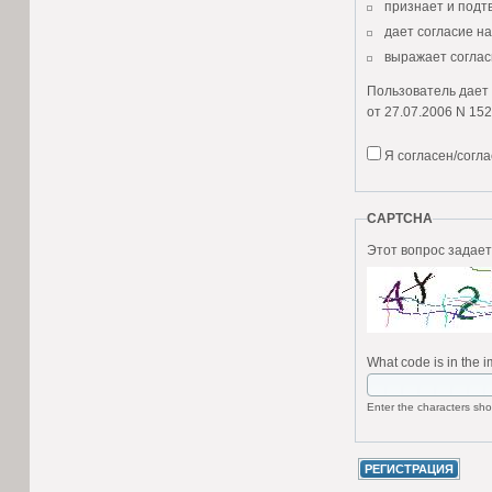
признает и подт
дает согласие н
выражает соглас
Пользователь дает 
от 27.07.2006 N 152
Согласие Пользова
Я согласен/согл
Настоящее согласи
фамилия, имя, от
CAPTCHA
место пребывания
номера телефон
адресах электрон
Пользователь, пре
сбор и накоплен
What code is in the 
хранение в тече
пользования усл
Enter the characters sho
уточнение (обно
использование в
уничтожение;