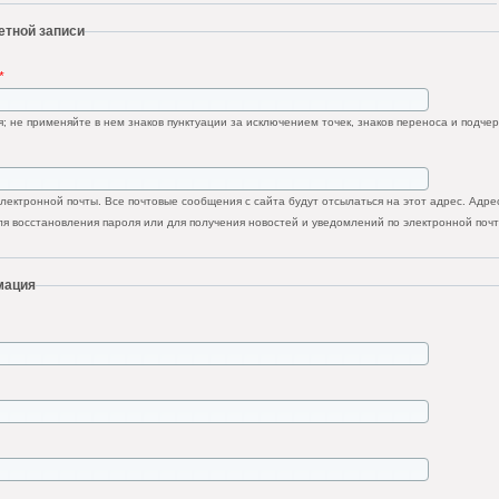
етной записи
*
; не применяйте в нем знаков пунктуации за исключением точек, знаков переноса и подчер
ектронной почты. Все почтовые сообщения с сайта будут отсылаться на этот адрес. Адрес
я восстановления пароля или для получения новостей и уведомлений по электронной почт
мация