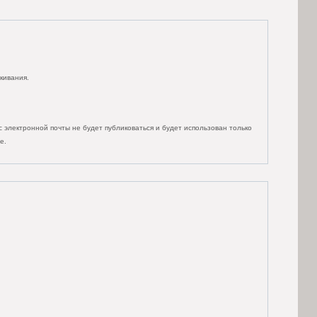
кивания.
 электронной почты не будет публиковаться и будет использован только
е.