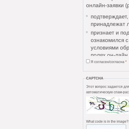
онлайн-заявки (
подтверждает,
принадлежат 
признает и по
ознакомился 
условиями обр
полях он-лайн 
Я согласен/согласна
*
признает и по
Соглашения и 
понятны;
CAPTCHA
дает согласие
Этот вопрос задается для того, чтобы в
автоматическую спам-рас
персональных 
выражает согл
без каких-либо
Пользователь да
What code is in the image?