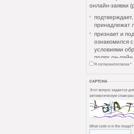
онлайн-заявки (
подтверждает,
принадлежат 
признает и по
ознакомился 
условиями обр
полях он-лайн 
Я согласен/согласна
*
признает и по
Соглашения и 
понятны;
CAPTCHA
дает согласие
Этот вопрос задается для того, чтобы в
автоматическую спам-рас
персональных 
выражает согл
без каких-либо
Пользователь да
What code is in the image?