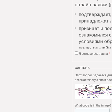
онлайн-заявки (
подтверждает,
принадлежат 
признает и по
ознакомился 
условиями обр
полях он-лайн 
Я согласен/согласна
*
признает и по
Соглашения и 
понятны;
CAPTCHA
дает согласие
Этот вопрос задается для того, чтобы в
автоматическую спам-рас
персональных 
выражает согл
без каких-либо
Пользователь да
What code is in the image?