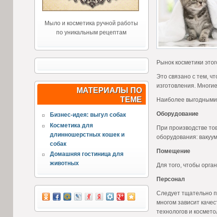
Мыло и косметика ручной работы
по уникальным рецептам
Рынок косметики это
Это связано с тем, ч
изготовления. Многи
МАТЕРИАЛЫ ПО
ТЕМЕ
Наиболее выгодными с
Оборудование
Бизнес-идея: выгул собак
Косметика для
При производстве тов
длинношерстных кошек и
оборудования: вакуум
собак
Помещение
Домашняя гостиница для
животных
Для того, чтобы орга
Персонал
Следует тщательно п
многом зависит качес
технологов и космето