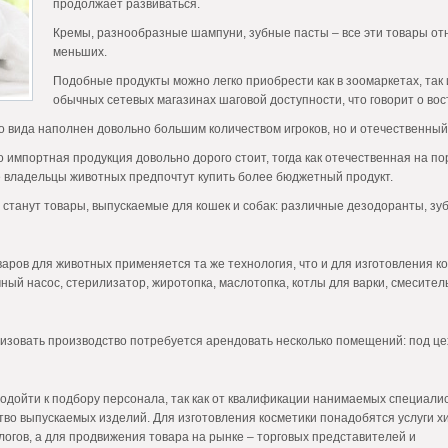
продолжает развиваться.
Кремы, разнообразные шампуни, зубные пасты – все эти товары отн
меньших.
Подобные продукты можно легко приобрести как в зоомаркетах, так и
обычных сетевых магазинах шаговой доступности, что говорит о во
го вида наполнен довольно большим количеством игроков, но и отечественны
то импортная продукция довольно дорого стоит, тогда как отечественная на 
е владельцы животных предпочтут купить более бюджетный продукт.
танут товары, выпускаемые для кошек и собак: различные дезодоранты, зуб
аров для животных применяется та же технология, что и для изготовления 
ный насос, стерилизатор, жиротопка, маслотопка, котлы для варки, смеситель
низовать производство потребуется арендовать несколько помещений: под це
одойти к подбору персонала, так как от квалификации нанимаемых специалис
тво выпускаемых изделий. Для изготовления косметики понадобятся услуги х
логов, а для продвижения товара на рынке – торговых представителей и