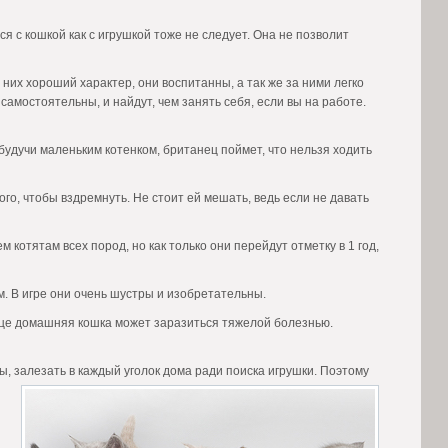
я с кошкой как с игрушкой тоже не следует. Она не позволит
них хороший характер, они воспитанны, а так же за ними легко
самостоятельны, и найдут, чем занять себя, если вы на работе.
будучи маленьким котенком, британец поймет, что нельзя ходить
ого, чтобы вздремнуть. Не стоит ей мешать, ведь если не давать
 котятам всех пород, но как только они перейдут отметку в 1 год,
. В игре они очень шустры и изобретательны.
лице домашняя кошка может заразиться тяжелой болезнью.
ты, залезать в каждый
уголок дома ради поиска игрушки. Поэтому