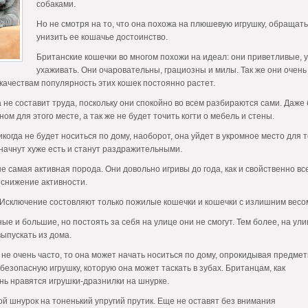
собаками.
Но не смотря на то, что она похожа на плюшевую игрушку, обращатьс
унизить ее кошачье достоинство.
Британские кошечки во многом похожи на идеал: они приветливые, у 
ухаживать. Они очаровательны, грациозны и милы. Так же они очень 
качествам популярность этих кошек постоянно растет.
не составит труда, поскольку они спокойно во всем разбираются сами. Даже 
ном для этого месте, а так же не будет точить когти о мебель и стены.
когда не будет носиться по дому, наоборот, она уйдет в укромное место для т
 начнут хуже есть и станут раздражительными.
 самая активная порода. Они довольно игривы до года, как и свойственно всем
 снижение активности.
 Исключение состовляют только пожилые кошечки и кошечки с излишним весом
ые и большие, но постоять за себя на улице они не смогут. Тем более, на у
выпускать из дома.
 не очень часто, то она может начать носиться по дому, опрокидывая предме
безопасную игрушку, которую она может таскать в зубах. Британцам, как
нь нравятся игрушки-дразнилки на шнурке.
й шнурок на тоненький упругий прутик. Еще не оставят без внимания