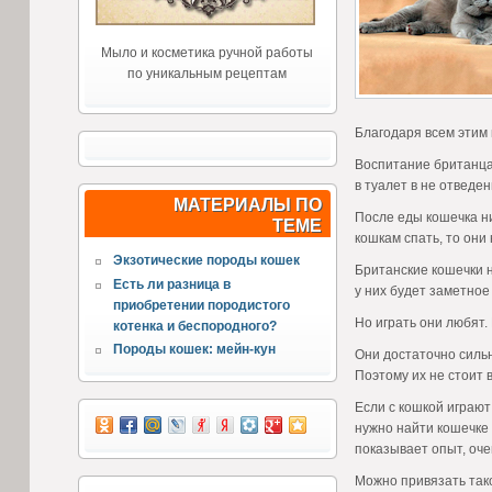
Мыло и косметика ручной работы
по уникальным рецептам
Благодаря всем этим 
Воспитание британца 
в туалет в не отведен
МАТЕРИАЛЫ ПО
После еды кошечка ни
ТЕМЕ
кошкам спать, то они
Экзотические породы кошек
Британские кошечки не
Есть ли разница в
у них будет заметное
приобретении породистого
Но играть они любят.
котенка и беспородного?
Породы кошек: мейн-кун
Они достаточно сильн
Поэтому их не стоит 
Если с кошкой играют
нужно найти кошечке 
показывает опыт, оче
Можно привязать тако