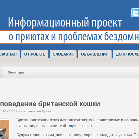
ГЛАВНАЯ
О ПРОЕКТЕ
СЛОВАРИК
ОБЪЯВЛЕНИЯ
ДО И ПОСЛ
Зоочтиво
 поведение британской кошки
2016 - 15:47 пользователем Ирсен
Британские кошки легко идут на контакт, они приветливые и ласковы
очень преданны, пишет сайт
mystic-cats.ru
.
Будучи терпеливыми, они легко могут хорошо поладить с детьми. Так