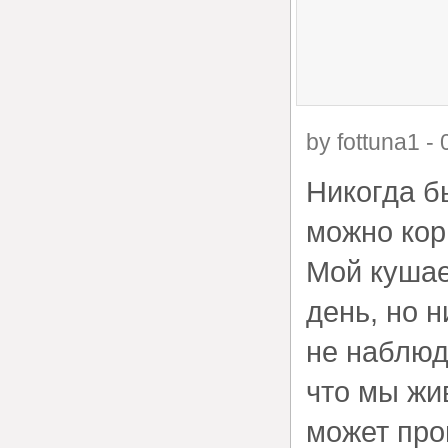
by
fottuna1
-
Никогда б
можно кор
Мой кушае
день, но н
не наблюд
что мы жи
может про