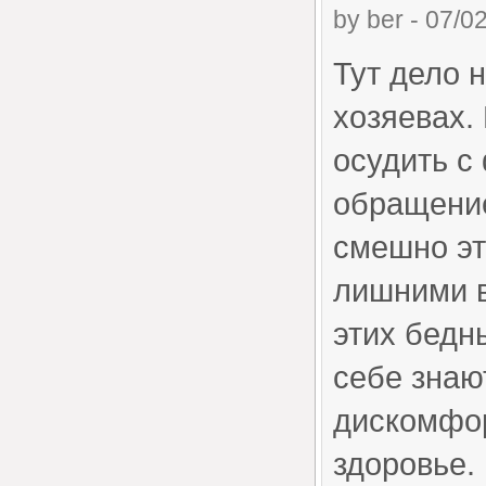
by
ber
-
07/02
Тут дело н
хозяевах.
осудить с
обращение
смешно эт
лишними в
этих бедн
себе знаю
дискомфор
здоровье.