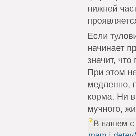
нижней част
проявляетс
Если тулов
начинает п
значит, что
При этом не
медленно, 
корма. Ни в
мучного, жи
В нашем с
mam-i-detey