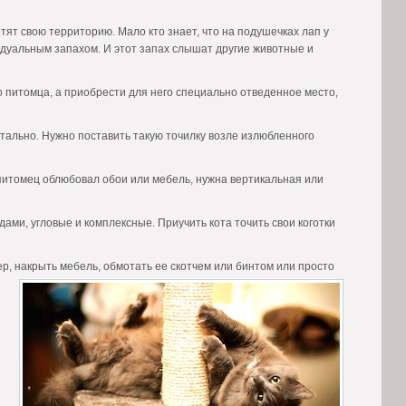
тят свою территорию. Мало кто знает, что на подушечках лап у
дуальным запахом. И этот запах слышат другие животные и
его питомца, а приобрести для него специально отведенное место,
нтально. Нужно поставить такую точилку возле излюбленного
ш питомец облюбовал обои или мебель, нужна вертикальная или
ми, угловые и комплексные. Приучить кота точить свои коготки
р, накрыть мебель, обмотать ее скотчем или бинтом или просто