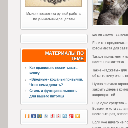
Мыло и косметика ручной работы
по уникальным рецептам
где он сможет заточит
Если кот предпочитае
котом места для зата
МАТЕРИАЛЫ ПО
Так кот привыкнет к 
ТЕМЕ
настенная когтетка.
Как правильно воспитывать
Такие «гаджеты» для 
кошку
об когтеточку очень н
«Вредные» кошачьи привычки.
Нужно сначала ограни
Что с ними делать?
закрыть дверь в комн
Стиль и функциональность
запрещать ей.
для вашего питомца
Еще одно средство – 
Возьмите кота за лапк
несколько раз, вскоре
Если уже ничего не п
распылите на когтето