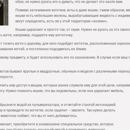
обои, не нужно ругать его и думать, что он делает это назло вам.
Помимо затачивания коготков, коты и даже кошки, таким образом, ме
кошки есть небольшие железы, вырабатывающие жидкость с индиви
могут определить, есть ли у этой территории «хозяин».
Кошки царапают и просто так, от скуки. Нужно не ругать за это сво
ь когти, например, подарите ему когтеточку.
т точить когти о дорожку, для него подойдет когтетка, расположенная горизо
чивания когтей, и постепенно пододвигать ее ближе.
новому предмету, и будет использовать его по назначению. В случае если ва
котов бывают круглые и квадратные, обычные и модели с различными перехода
епросто.
чить ему доступ к вещам, которые ранее служили ему для этой цели, наприме
ату. Нужно показать кошке, что вы недовольны, если она
царапает мебель,
брызните водой из пульверизатора, и отчитайте строгой интонацией.
у и проведите по когтетке, если зацепит – хвалите. Так нужно делать
 животное поймет, что вы от него добиваетесь.
омогает, приобретите в зоомагазине специальное средство, которое
чку, оно будет пахнуть кошачьей мятой и привлекать животного.