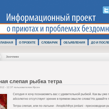
ГЛАВНАЯ
О ПРОЕКТЕ
СЛОВАРИК
ОБЪЯВЛЕНИЯ
ДО И ПОСЛ
Зоочтиво
ая слепая рыбка тетра
2012 - 12:37 пользователем Ирсен
Сегодня я хочу познакомить вас с удивительной рыбкой. Как вы уже п
абсолютно отсутствует зрение в прямом смысле слова! Но давайте п
Тетра слепая, или по-латыни - Anoptichthys jordani - пресноводная 