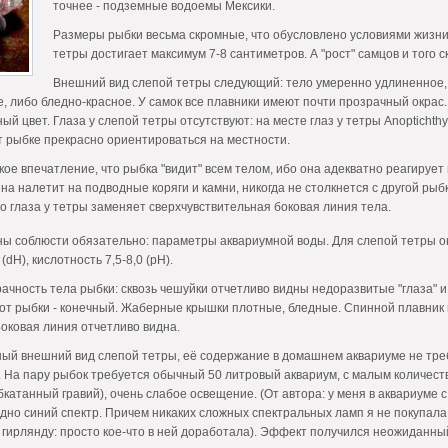
точнее - подземные водоемы Мексики.
Размеры рыбки весьма скромные, что обусловлено условиями жизни 
тетры достигает максимум 7-8 сантиметров. А "рост" самцов и того с
Внешний вид слепой тетры следующий: тело умеренно удлиненное, 
, либо бледно-красное. У самок все плавники имеют почти прозрачный окрас.
ый цвет. Глаза у слепой тетры отсутствуют: на месте глаз у тетры Anopticht
 рыбке прекрасно ориентироваться на местности.
ое впечатление, что рыбка "видит" всем телом, ибо она адекватно реагирует 
на налетит на подводные коряги и камни, никогда не столкнется с другой рыбк
то глаза у тетры заменяет сверхчувствительная боковая линия тела.
ны соблюсти обязательно: параметры аквариумной воды. Для слепой тетры о
(dH), кислотность 7,5-8,0 (pH).
ачность тела рыбки: сквозь чешуйки отчетливо видны недоразвитые "глаза" 
Рот рыбки - конечный. Жаберные крышки плотные, бледные. Спинной плавник
оковая линия отчетливо видна.
ый внешний вид слепой тетры, её содержание в домашнем аквариуме не треб
. На пару рыбок требуется обычный 50 литровый аквариум, с малым количест
обкатанный гравий), очень слабое освещение. (От автора: у меня в аквариуме 
но синий спектр. Причем никаких сложных спектральных ламп я не покупала
гирлянду: просто кое-что в ней доработала). Эффект получился неожиданный