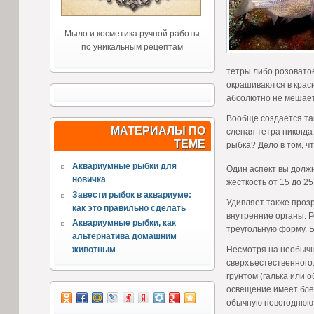
Мыло и косметика ручной работы
по уникальным рецептам
тетры либо розоватое
окрашиваются в красн
абсолютно не мешает
Вообще создается так
МАТЕРИАЛЫ ПО
слепая тетра никогда 
ТЕМЕ
рыбка? Дело в том, ч
Аквариумные рыбки для
Один аспект вы долж
новичка
жесткость от 15 до 25 
Завести рыбок в аквариуме:
Удивляет также прозр
как это правильно сделать
внутренние органы. 
Аквариумные рыбки, как
треугольную форму. Б
альтернатива домашним
Несмотря на необычн
животным
сверхъестественного
грунтом (галька или 
освещение имеет блед
обычную новогоднюю 