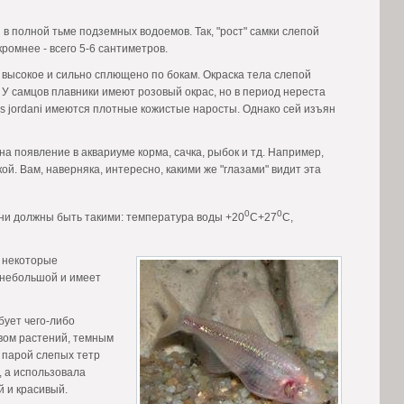
в полной тьме подземных водоемов. Так, "рост" самки слепой
кромнее - всего 5-6 сантиметров.
высокое и сильно сплющено по бокам. Окраска тела слепой
 У самцов плавники имеют розовый окрас, но в период нереста
hys jordani имеются плотные кожистые наросты. Однако сей изъян
на появление в аквариуме корма, сачка, рыбок и тд. Например,
ой. Вам, наверняка, интересно, какими же "глазами" видит эта
0
0
ни должны быть такими: температура воды +20
С+27
С,
и некоторые
 небольшой и имеет
ует чего-либо
вом растений, темным
с парой слепых тетр
, а использовала
 и красивый.