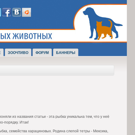
Е
ЗООЧТИВО
ФОРУМ
БАННЕРЫ
оняли из названия статьи - эта рыбка уникальна тем, что у неё
о-порядку. Итак!
рыбка, семейства харациновых. Родина слепой тетры - Мексика,