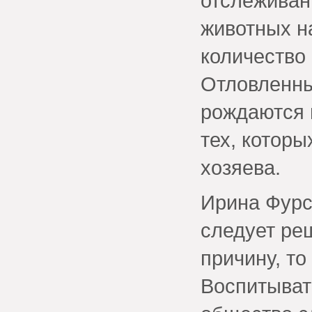
отслеживан
животных н
количество 
Отловленны
рождаются 
тех, котор
хозяева.
Ирина Фурс
следует реш
причину, то
Воспитыват