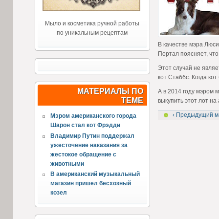
Мыло и косметика ручной работы
по уникальным рецептам
В качестве мэра Люси
Портал поясняет, что
Этот случай не являе
кот Стаббс. Когда ко
МАТЕРИАЛЫ ПО
А в 2014 году мэром 
ТЕМЕ
выкупить этот лот на
‹ Предыдущий м
Мэром американского города
Шарон стал кот Фрэдди
Владимир Путин поддержал
ужесточение наказания за
жестокое обращение с
животными
В американский музыкальный
магазин пришел бесхозный
козел