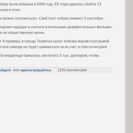
бака была избрана в 2008 году. Ей тогда удалось обойти 13
ошка и осел.
ю можно положиться». Свой пост собака покинет 5 сентября.
родских парадах и сняться в нескольких документальных фильмах.
ие на общественную жизнь.
 К примеру, в городе Талкитна (штат Аляска) мэром стал рыжий
тное никогда не будет наживаться за их счет и плести интриги.
 Ее владельцу пришлось заплатить 5 тыс. долларов, чтобы
или
1150 просмотров
ойдите
зарегистрируйтесь