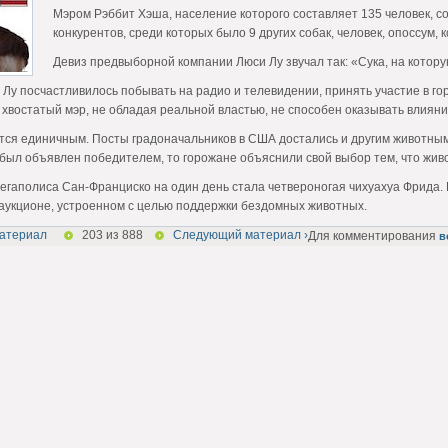
Мэром Рэббит Хэша, население которого составляет 135 человек, со
конкурентов, среди которых было 9 других собак, человек, опоссум, к
Девиз предвыборной компании Люси Лу звучал так: «Сука, на котору
 Лу посчастливилось побывать на радио и телевидении, принять участие в го
 хвостатый мэр, не обладая реальной властью, не способен оказывать влиян
тся единичным. Посты градоначальников в США достались и другим животным.
т был объявлен победителем, то горожане объяснили свой выбор тем, что живо
мегаполиса Сан-Франциско на один день стала четвероногая чихуахуа Фрида.
 аукционе, устроенном с целью поддержки бездомных животных.
атериал
203 из 888
Следующий материал ›
Для комментирования
в