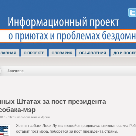
ГЛАВНАЯ
О ПРОЕКТЕ
СЛОВАРИК
ОБЪЯВЛЕНИЯ
ДО И ПОСЛ
Зоочтиво
ных Штатах за пост президента
собака-мэр
2015 - 16:52 пользователем Ирсен
Хозяин собаки Люси Лу, являющейся градоначальником поселка Рэббит
оставит пост мэра, поборется за пост президента страны.