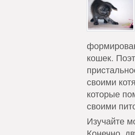
формирован
кошек. Поэ
пристальное
своими котя
которые по
своими пит
Изучайте мо
Конечно, д