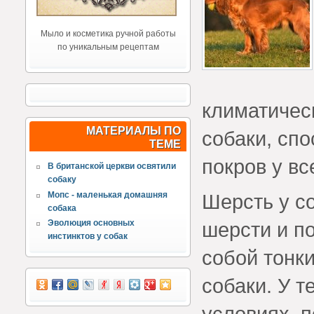
Мыло и косметика ручной работы
по уникальным рецептам
климатичес
МАТЕРИАЛЫ ПО
собаки, сп
ТЕМЕ
покров у вс
В британской церкви освятили
собаку
Мопс - маленькая домашняя
Шерсть у с
собака
шерсти и п
Эволюция основных
инстинктов у собак
собой тонки
собаки. У т
условиях, 