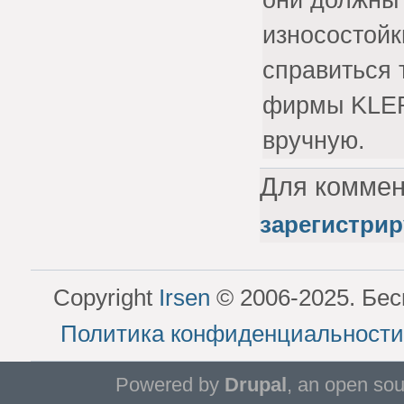
износостойк
справиться 
фирмы KLER
вручную.
Для комме
зарегистрир
Copyright
Irsen
© 2006-2025. Бес
Политика конфиденциальности
Powered by
Drupal
, an open so