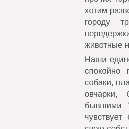
хотим разв
городу т
передерж
животные н
Наши едино
спокойно 
собаки, пл
овчарки,
бывшими "
чувствует
свою собст