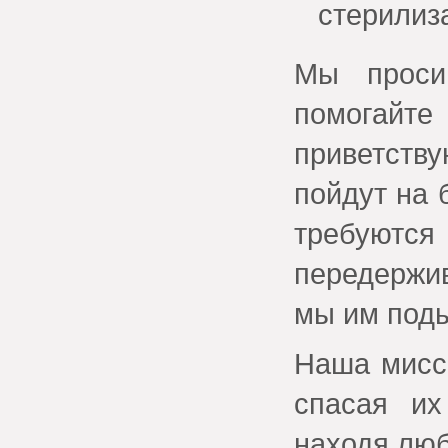
стерилиз
Мы проси
помогайт
приветств
пойдут на 
требуются
передержи
мы им поды
Наша мисс
спасая их
находя люб