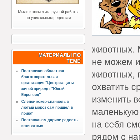
Мыло и косметика ручной работы
по уникальным рецептам
животных. 
МАТЕРИАЛЫ ПО
не можем и
ТЕМЕ
Полтавская областная
животных, 
благотворительная
организация "Центр защиты
охватить ср
живой природы "Юный
Европеец"
изменить в
Слепой кокер-спаниель в
лютый мороз сам пришел в
маленькую 
приют
Полтавчанам дарили радость
на себя см
и животных
рядом с нам