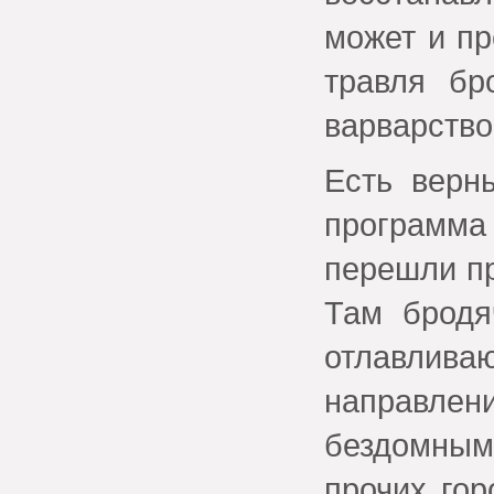
может и пр
травля бр
варварство,
Есть верн
программа 
перешли пр
Там бродя
отлавлив
направле
бездомным
прочих го