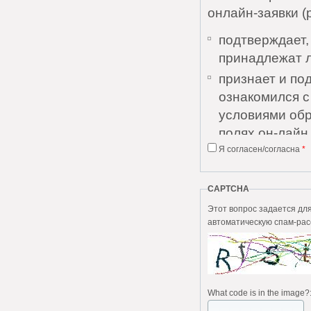
онлайн-заявки (
подтверждает,
принадлежат 
признает и по
ознакомился 
условиями обр
полях он-лайн 
Я согласен/согласна
*
признает и по
Соглашения и 
понятны;
CAPTCHA
дает согласие
Этот вопрос задается для того, чтобы в
автоматическую спам-рас
персональных 
выражает согл
без каких-либо
Пользователь да
What code is in the image?