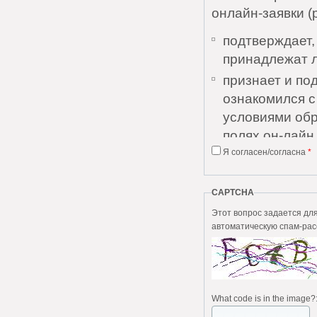
онлайн-заявки (
подтверждает,
принадлежат 
признает и по
ознакомился 
условиями обр
полях он-лайн 
Я согласен/согласна
*
признает и по
Соглашения и 
понятны;
CAPTCHA
дает согласие
Этот вопрос задается для того, чтобы в
автоматическую спам-рас
персональных 
выражает согл
без каких-либо
Пользователь да
What code is in the image?