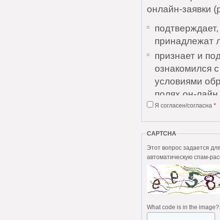
онлайн-заявки (
подтверждает,
принадлежат 
признает и по
ознакомился 
условиями обр
полях он-лайн 
Я согласен/согласна
*
признает и по
Соглашения и 
понятны;
CAPTCHA
дает согласие
Этот вопрос задается для того, чтобы в
автоматическую спам-рас
персональных 
выражает согл
без каких-либо
Пользователь да
What code is in the image?