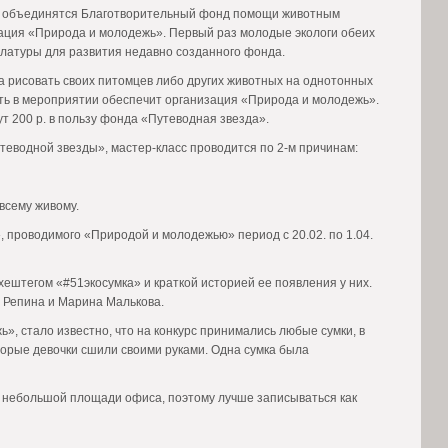
аз объединятся Благотворительный фонд помощи животным
ация «Природа и молодежь». Первый раз молодые экологи обеих
улатуры для развития недавно созданного фонда.
 рисовать своих питомцев либо других животных на однотонных
ать в мероприятии обеспечит организация «Природа и молодежь».
ут 200 р. в пользу фонда «Путеводная звезда».
еводной звезды», мастер-класс проводится по 2-м причинам:
всему живому.
, проводимого «Природой и молодежью» период с 20.02. по 1.04.
хештегом «#51экосумка» и краткой историей ее появления у них.
 Репина и Марина Малькова.
, стало известно, что на конкурс принимались любые сумки, в
торые девочки сшили своими руками. Одна сумка была
а небольшой площади офиса, поэтому лучше записываться как