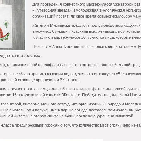
Для проведения совместного мастер-класса уже второй р
«Путеводная звезда» и молодежная экологическая организ
организаций посвятили свое время совместному сбору мак
Жителям Мурманска предстоит под руководством художника
экосумках. Сумками и красками всех желающих поучаствов
К участию в мастер-классе допускаются лица, которые внес
По словам Анны Туркиной, являющейся координатором «Пут
уждается в стредствах.
мок, как заменителей целлофановых пакетов, которые наносят большой вред 
тер-класс было принято во время подведения итогов конкурса «51 экосумка»
ициальной странице организации ВКонтакте.
ание поучаствовать в нем, должны были выставить фотоснимок своей сумки с 
участие 15 пользователей соцсети ВКонтакте. Победительницами стали Настя
твеенковой, информационного сотрудника организации «Природа и Молодежь»
ные в магазинах и полученные в дар, но победа досталась тем изделиям, ко
ившей жилетки, а вторая сшита из ткани, после чего украшена вышивкой
-класса предупреждают горожан о том, что количество мест ограничено из-з