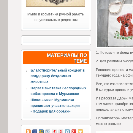
Мыло и косметика ручной работы
по уникальным рецептам
1. Потому что фонд н
МАТЕРИАЛЫ ПО
ТЕМЕ
2. Для рекламы экосу
Решение провести мас
Благотворительный концерт в
текущего года на оф
поддержку бездомных
животных
Все, кто изъявил жел
Первая выставка беспородных
В конкурсе приняли 
собак прошла в Мурманске
Из рассказа Дарьи Ма
Школьники г. Мурманска
том числе приобретен
принимают участие в акции
переделана из отслуж
«Подарок для собаки»
Организаторы мастер
можно раньше.