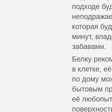
подходе бу
неподражае
которая бу
минут, вла
забавами.
Белку реко
в клетке, 
по дому мож
бытовым при
её любопыт
поверхности