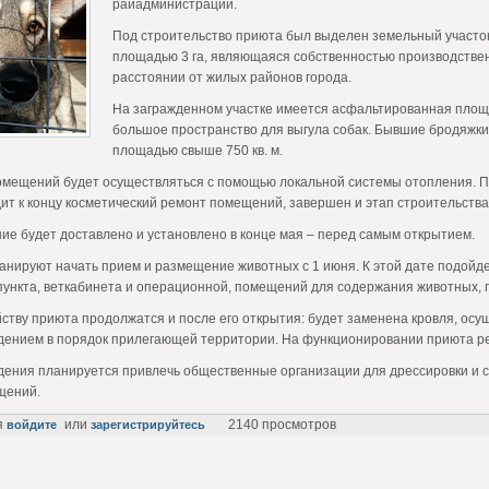
райадминистрации.
Под строительство приюта был выделен земельный участок
площадью 3 га, являющаяся собственностью производстве
расстоянии от жилых районов города.
На загражденном участке имеется асфальтированная площ
большое пространство для выгула собак. Бывшие бродяжк
площадью свыше 750 кв. м.
омещений будет осуществляться с помощью локальной системы отопления. П
ит к концу косметический ремонт помещений, завершен и этап строительства 
ие будет доставлено и установлено в конце мая – перед самым открытием.
анируют начать прием и размещение животных с 1 июня. К этой дате подойде
ункта, веткабинета и операционной, помещений для содержания животных, п
йству приюта продолжатся и после его открытия: будет заменена кровля, о
дением в порядок прилегающей территории. На функционировании приюта р
дения планируется привлечь общественные организации для дрессировки и с
щений.
я
или
2140 просмотров
войдите
зарегистрируйтесь