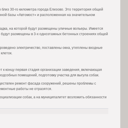
 близ 30-го километра города Елизово. Это территория общей
нной базы «Автомост» и расположенная на значительном
адка, на которой будут размещены уличные вольеры. Имеется
и будут размещены в 3-х одноэтажных бетонных строениях общей
роведено электричество, поставлены окна, утеплены входные
клеток.
т к концу первая стадия организации заведения, включающая
одсобных помещений, подготовку участка для выгула собак.
существлен ремонт фасада сооружений, решены проблемы с
емонтные работы не отразятся.
оциализации собак, а на муниципалитет возложить обязанности