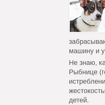
забрасываю
машину и у
Не знаю, к
Рыбнице (г
истреблени
жестокость
детей.