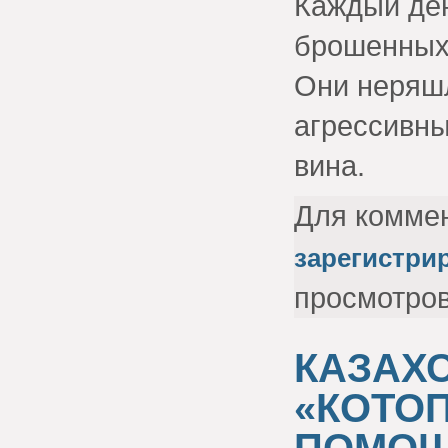
Каждый ден
брошенных,
Они неряшл
агрессивны
вина.
Для комме
зарегистри
просмотро
КАЗАХ
«КОТО
ПОМО