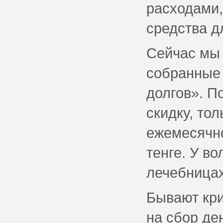
расходами,
средства д
Сейчас мы 
собранные 
долгов». П
скидку, то
ежемесячно
тенге. У во
лечебницах
Бывают кри
на сбор де