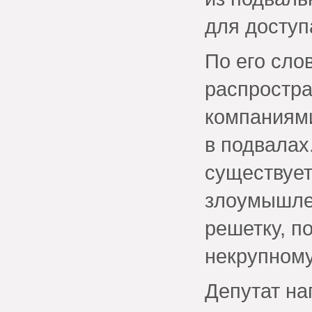
для досту
По его сло
распростр
компаниям
в подвалах
существует
злоумышлен
решетку, п
некрупному
Депутат на