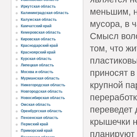
Иркутская область
меньшим, н
Калининградская область
Калужская область
мусора, в 
Камчатский край
Кемеровская область
Смысл воло
Кировская область
том, что ж
Краснодарский край
Красноярский край
пластиковы
Курская область
Липецкая область
приносят в
Москва и область
Мурманская область
крупной па
Нижегородская область
Новгородская область
переработк
Новосибирская область
Омская область
переведет 
Оренбургская область
Пензенская область
крышечки н
Пермский край
Приморский край
планируют 