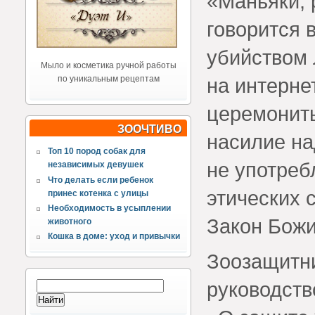
«Маньяки, 
говорится 
убийством 
Мыло и косметика ручной работы
на интерне
по уникальным рецептам
церемонить
ЗООЧТИВО
насилие на
Топ 10 пород собак для
не употре
независимых девушек
Что делать если ребенок
этических 
принес котенка с улицы
Необходимость в усыплении
Закон Бож
животного
Кошка в доме: уход и привычки
Зоозащитни
руководств