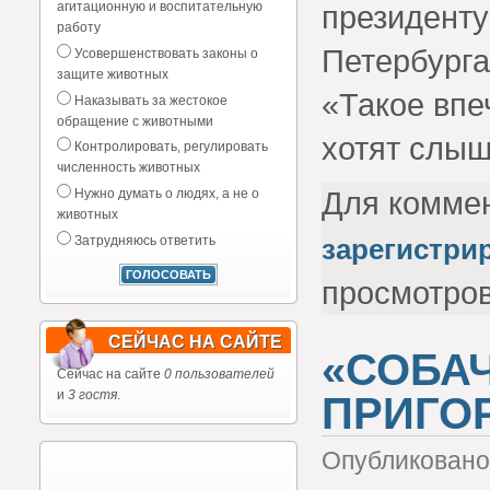
президенту
агитационную и воспитательную
работу
Петербурга
Усовершенствовать законы о
защите животных
«Такое впе
Наказывать за жестокое
обращение с животными
хотят слыш
Контролировать, регулировать
численность животных
Для комме
Нужно думать о людях, а не о
животных
зарегистри
Затрудняюсь ответить
просмотро
СЕЙЧАС НА САЙТЕ
«СОБА
Сейчас на сайте
0 пользователей
и
3 гостя
.
ПРИГО
Опубликовано 