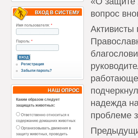
«О защите 
вопрос вно
ВХОД В СИСТЕМУ
Имя пользователя:
*
Активисты 
Православн
Пароль:
*
благослови
руководите
Регистрация
Забыли пароль?
работающе
подчеркнул
НАШ ОПРОС
Каким образом следует
надежда на
защищать животных:
проблеме 
Ответственно относиться к
содержанию домашних животных
Предыдущи
Организовывать движения в
защиту животных, проводить