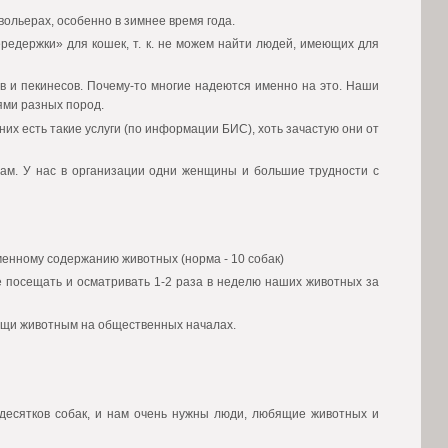
вольерах, особенно в зимнее время года.
ередержки» для кошек, т. к. не можем найти людей, имеющих для
ов и пекинесов. Почему-то многие надеются именно на это. Наши
ями разных пород.
них есть такие услуги (по информации БИС), хоть зачастую они от
ам. У нас в организации одни женщины и большие трудности с
менному содержанию животных (норма - 10 собак)
е посещать и осматривать 1-2 раза в неделю наших животных за
ощи животным на общественных началах.
 десятков собак, и нам очень нужны люди, любящие животных и