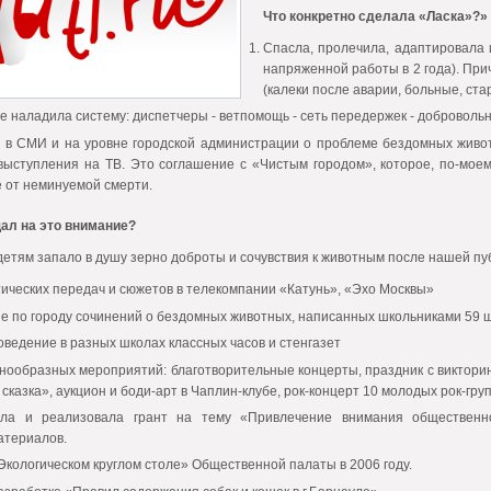
Что конкретно сделала «Ласка»?»
Спасла, пролечила, адаптировала 
напряженной работы в 2 года). Прич
(калеки после аварии, больные, стар
е наладила систему: диспетчеры - ветпомощь - сеть передержек - доброволь
 в СМИ и на уровне городской администрации о проблеме бездомных живот
выступления на ТВ. Это соглашение с «Чистым городом», которое, по-моему
 от неминуемой смерти.
ал на это внимание?
 детям запало в душу зерно доброты и сочувствия к животным после нашей п
ических передач и сюжетов в телекомпании «Катунь», «Эхо Москвы»
е по городу сочинений о бездомных животных, написанных школьниками 59 
оведение в разных школах классных часов и стенгазет
ообразных мероприятий: благотворительные концерты, праздник с викторин
сказка», аукцион и боди-арт в Чаплин-клубе, рок-концерт 10 молодых рок-груп
ала и реализовала грант на тему «Привлечение внимания общественн
атериалов.
Экологическом круглом столе» Общественной палаты в 2006 году.