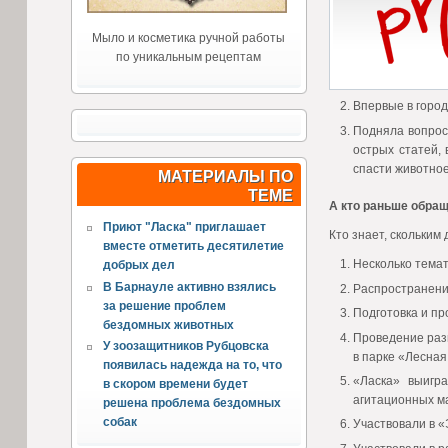
Мыло и косметика ручной работы
по уникальным рецептам
Впервые в город
Подняла вопрос
острых статей, 
спасти животное
МАТЕРИАЛЫ ПО
ТЕМЕ
А кто раньше обращ
Приют "Ласка" приглашает
Кто знает, скольким
вместе отметить десятилетие
Несколько темат
добрых дел
В Барнауле активно взялись
Распространени
за решение проблем
Подготовка и пр
бездомных животных
Проведение разн
У зоозащитников Рубцовска
в парке «Лесная 
появилась надежда на то, что
«Ласка» выигр
в скором времени будет
агитационных м
решена проблема бездомных
собак
Участвовали в «