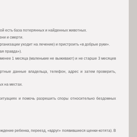
рой есть база потерянных и найденных животных.
зни и смерти.
рганизации уходит на лечение) и пристроить «в добрые руки».
ая правда»).
е менее 1 месяца (маленькие не выживают) и не старше 3 месяцев
ортные данные владельца, телефон, адрес и затем проверить,
х на местах.
 ситуациях и помочь разрешить споры относительно бездомных
ждение ребенка, переезд, «вдруг» появившиеся щенки-котята). В