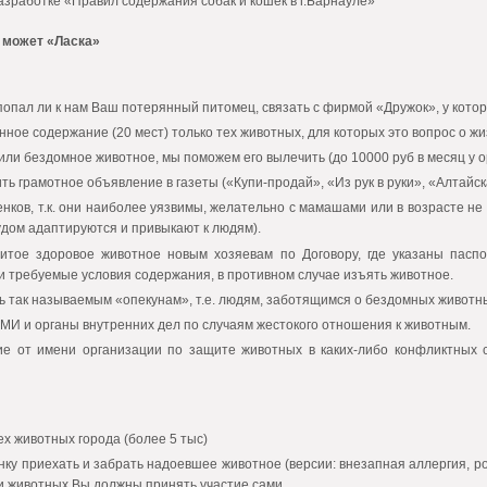
азработке «Правил содержания собак и кошек в г.Барнауле»
е может «Ласка»
попал ли к нам Ваш потерянный питомец, связать с фирмой «Дружок», у кото
нное содержание (20 мест) только тех животных, для которых это вопрос о жи
ли бездомное животное, мы поможем его вылечить (до 10000 руб в месяц у о
ть грамотное объявление в газеты («Купи-продай», «Из рук в руки», «Алтайск
енков, т.к. они наиболее уязвимы, желательно с мамашами или в возрасте н
удом адаптируются и привыкают к людям).
итое здоровое животное новым хозяевам по Договору, где указаны пасп
 требуемые условия содержания, в противном случае изъять животное.
 так называемым «опекунам», т.е. людям, заботящимся о бездомных животны
МИ и органы внутренних дел по случаям жестокого отношения к животным.
ие от имени организации по защите животных в каких-либо конфликтных
сех животных города (более 5 тыс)
ку приехать и забрать надоевшее животное (версии: внезапная аллергия, ро
и животных Вы должны принять участие сами.