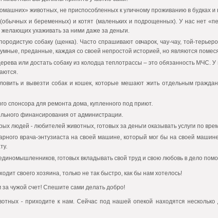
домашних» животных, не приспособленных к уличному проживанию в будках и 
(обычных и беременных) и котят (маленьких и подрощенных). У нас нет «п
и желающих ухаживать за ними даже за деньги.
ородистую собаку (щенка). Часто спрашивают овчарок, чау-чау, той-терьер
 умные, преданные, каждая со своей непростой историей, но являются помес
дерева или достать собаку из колодца теплотрассы – это обязанность МЧС. У 
аются.
ловить и вывезти собак и кошек, которые мешают жить отдельным граждан
го спонсора для ремонта дома, купленного под приют.
ильного финансирования от администрации.
ых людей - любителей животных, готовых за деньги оказывать услуги по вре
арного врача-энтузиаста на своей машине, который мог бы на своей машин
ту.
единомышленников, готовых вкладывать свой труд и свою любовь в дело пом
одит своего хозяина, только не так быстро, как бы нам хотелось!
за чужой счет! Спешите сами делать добро!
отных - приходите к нам. Сейчас под нашей опекой находятся несколько