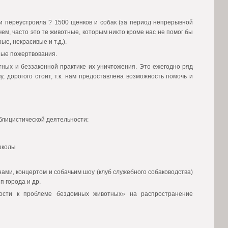
и переустроила ? 1500 щенков и собак (за период непрерывной
ем, часто это те животные, которым никто кроме нас не помог бы
ые, некрасивые и т.д.).
ные пожертвования.
ных и беззаконной практике их уничтожения. Это ежегодно ряд
, дорогого стоит, т.к. нам предоставлена возможность помочь и
ублицистической деятельности:
школы
ами, концертом и собачьим шоу (клуб служебного собаководства)
п города и др.
ости к проблеме бездомных животных» на распространение