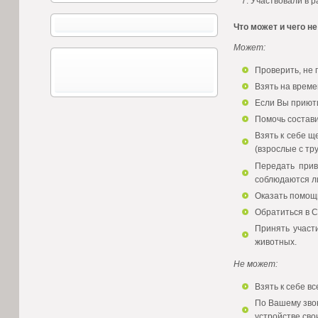
Участвовали в р
Что может и чего н
Может:
Проверить, не 
Взять на време
Если Вы приюти
Помочь состави
Взять к себе щ
(взрослые с тр
Передать прив
соблюдаются ли
Оказать помощь
Обратиться в С
Принять участ
животных.
Не может:
Взять к себе в
По Вашему звон
устройстве сво