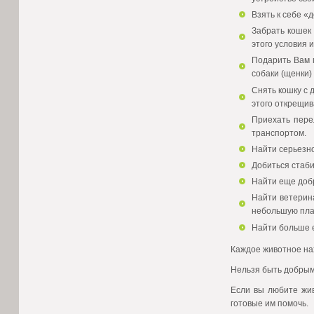
Взять к себе «
Забрать кошек 
этого условия 
Подарить Вам п
собаки (щенки)
Снять кошку с 
этого открещив
Приехать пере
транспортом.
Найти серьезно
Добиться стаб
Найти еще добр
Найти ветерин
небольшую пла
Найти больше 
Каждое животное нах
Нельзя быть добрым 
Если вы любите жив
готовые им помочь.