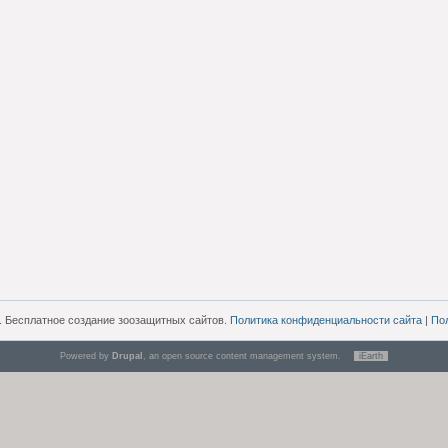
. Бесплатное создание зоозащитных сайтов.
Политика конфиденциальности сайта
|
По
Powered by
Drupal
, an open source content management system.
iEarth