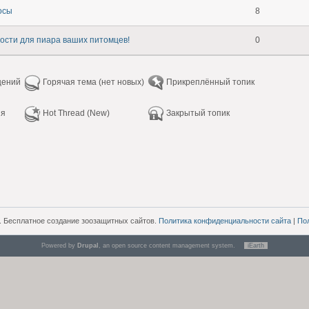
осы
8
ости для пиара ваших питомцев!
0
щений
Горячая тема (нет новых)
Прикреплённый топик
ия
Hot Thread (New)
Закрытый топик
. Бесплатное создание зоозащитных сайтов.
Политика конфиденциальности сайта
|
По
Powered by
Drupal
, an open source content management system.
iEarth