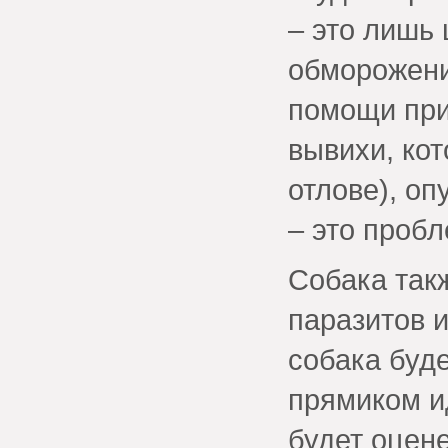
– это лишь 
обморожени
помощи при
вывихи, ко
отлове), оп
– это проб
Собака так
паразитов и
собака буд
прямиком и
будет оцен