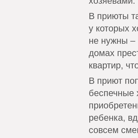
хозяевами.
В приюты т
у которых х
не нужны – 
домах прес
квартир, чт
В приют по
беспечные 
приобретен
ребенка, в
совсем сме