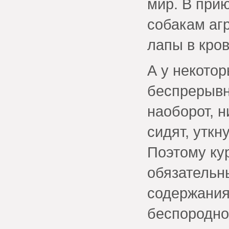
мир. В при
собакам аг
лапы в кро
А у некото
беспрерывн
наоборот, н
сидят, уткн
Поэтому ку
обязательн
содержания
беспородно