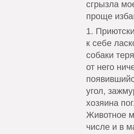
сгрызла мо
проще избав
1. Приютск
к себе лас
собаки тер
от него нич
появившийс
угол, зажму
хозяина пог
Животное м
числе и в м