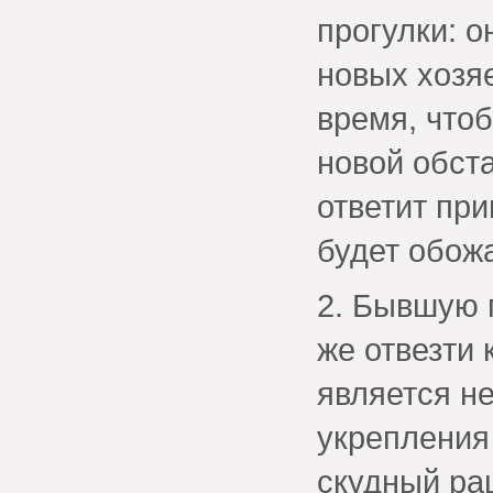
прогулки: 
новых хозя
время, что
новой обста
ответит пр
будет обожа
2. Бывшую 
же отвезти 
является н
укрепления
скудный ра