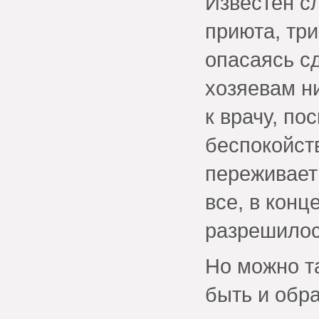
Известен сл
приюта, три
опасаясь сд
хозяевам ни
к врачу, по
беспокойств
переживает
все, в конц
разрешилос
Но можно т
быть и обра