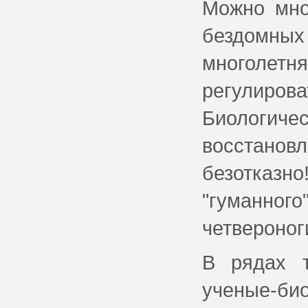
Можно мно
бездомны
многолет
регулирова
Биологич
восстано
безотказн
"гуманн
четвероног
В рядах т
ученые-био