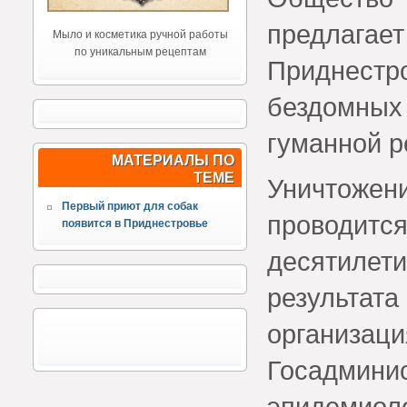
предлагает
Мыло и косметика ручной работы
по уникальным рецептам
Приднестр
бездомных
гуманной р
МАТЕРИАЛЫ ПО
ТЕМЕ
Уничтож
Первый приют для собак
проводит
появится в Приднестровье
десятиле
результат
организа
Госадмин
эпидемиол