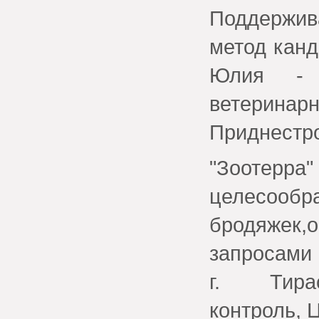
Поддержив
метод канд
Юлия - 
ветери
Приднестро
"Зоотерр
целесообр
бродяже
запросами
г. Тирас
контроль, 