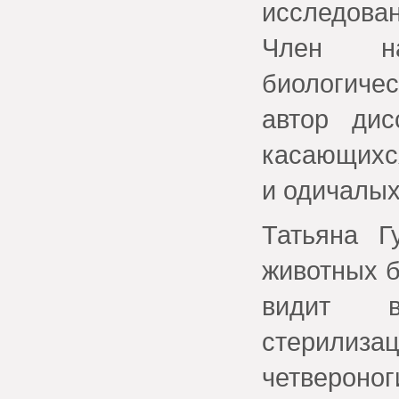
исследова
Член на
биологичес
автор дис
касающихс
и одичалых
Татьяна Г
животных б
видит в
стерилиз
четвероног