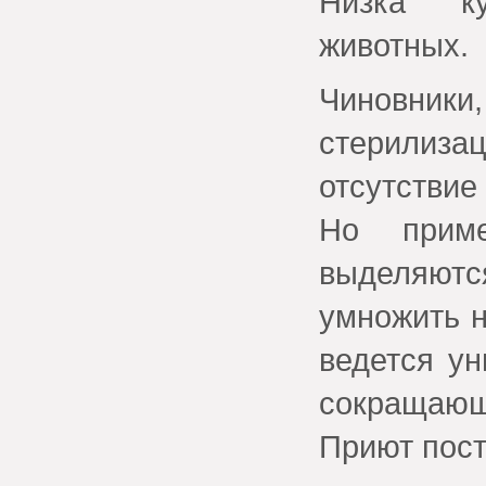
Низка ку
животных.
Чиновники
стерили
отсутстви
Но приме
выделяютс
умножить н
ведется у
сокращающ
Приют пост