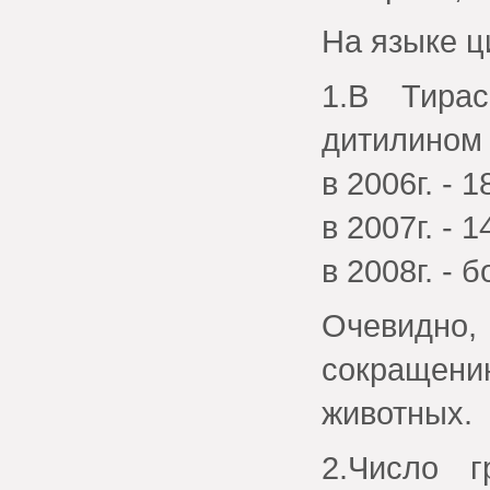
На языке ц
1.В Тира
дитилином 
в 2006г. - 1
в 2007г. - 1
в 2008г. - 
Очевидно
сокращен
животных.
2.Число г