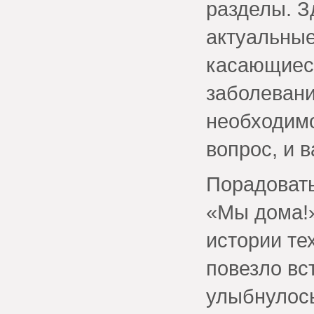
разделы. 
актуальные
касающиеся
заболевани
необходимо
вопрос, и 
Порадовать
«Мы дома!»
истории те
повезло вст
улыбнулось