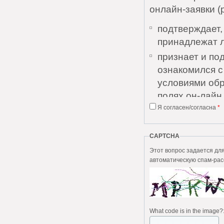
онлайн-заявки (
подтверждает,
принадлежат 
признает и по
ознакомился 
условиями обр
полях он-лайн 
Я согласен/согласна
*
признает и по
Соглашения и 
понятны;
CAPTCHA
дает согласие
Этот вопрос задается для того, чтобы в
автоматическую спам-рас
персональных 
выражает согл
без каких-либо
Пользователь да
What code is in the image?