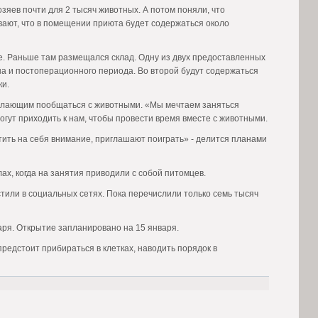
зяев почти для 2 тысяч животных. А потом поняли, что
ают, что в помещении приюта будет содержаться около
е. Раньше там размещался склад. Одну из двух предоставленных
ина и постоперационного периода. Во второй будут содержаться
ки.
желающим пообщаться с животными. «Мы мечтаем заняться
огут приходить к нам, чтобы провести время вместе с животными.
атить на себя внимание, приглашают поиграть» - делится планами
ах, когда на занятия приводили с собой питомцев.
тили в социальных сетях. Пока перечислили только семь тысяч
ря. Открытие запланировано на 15 января.
предстоит прибираться в клетках, наводить порядок в