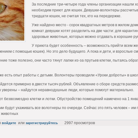
За последние три-четыре года члены организации нашли хо
необходим приют для кошек. Девушки-волонтеры рассчитыв
тридцати кошек, не считая тех, кто на передержке.
Уже найдено место - сорок квадратных метров в жилом дом
комнат девушки хотят разделить на две части: для карант
здоровые животные, которых можно отдавать в хорошие ру
У приюта будет особенность – возможность прийти всем 
нием с помощью кошек). Но это дело будущего. А пока и дети, и взрослые см
ние тоже полезно, они часто тянут лапки из-за прутьев клетки, пытаясь обр
же есть опыт работы с детьми. Волонтеры проводили «Уроки доброты» в школ
дется примерно в двести тысяч рублей. Объявление о сборе средств размес
ы уверены – найдутся неравнодушные люди, которые помогут материально.
т безвозмездно клетки и лотки. Обустройство помещений намечено на 1 янва
и будут ухаживать все волотнеры по очереди. Сейчас это пять человек – им 
 животных
я
или
2997 просмотров
войдите
зарегистрируйтесь