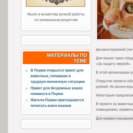
Мыло и косметика ручной работы
по уникальным рецептам
фелинотерапией (лече
МАТЕРИАЛЫ ПО
Для кошек такое обще
ТЕМЕ
«За защиту зверей».
В Перми открылся приют для
В этой организации у
животных, попавших в
Открытие приюта обой
трудную жизненную ситуацию
рублей. Но волонтер
Приют для бездомных кошек
появился в Перми
Некоторые предлагаю
Жители Перми приглашаются
В приюте за животным
почитать книги кошкам
помещениях, кормить
Для комментировани