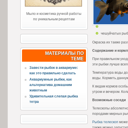
Мыло и косметика ручной работы
по уникальным рецептам
чешуйчатых рыб
Окраска их также раз
Содержание и кормл
МАТЕРИАЛЫ ПО
ТЕМЕ
При правильном уход
эти рыбки лучше всег
Завести рыбок в аквариуме:
Температура воды дол
как это правильно сделать
воды. Кормить данну
Аквариумные рыбки, как
альтернатива домашним
К видам кормов особы
животным
утром и вечером. Кол
Удивительная слепая рыбка
Возможные соседи
тетра
Телескопы абсолютно 
породами мирных рыб.
Рыбка телескоп
может
также можно запусти