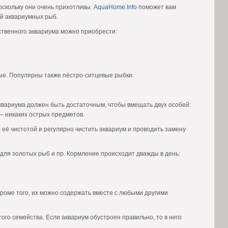
оскольку они очень прихотливы.
AquaHome.Info
поможет вам
й аквариумных рыб.
ственного аквариума можно приобрести:
ные. Популярны также пёстро-ситцевые рыбки.
квариума должен быть достаточным, чтобы вмещать двух особей:
— никаких острых предметов.
 её чистотой и регулярно чистить аквариум и проводить замену
для золотых рыб и пр. Кормление происходит дважды в день:
Кроме того, их можно содержать вместе с любыми другими
го семейства. Если аквариум обустроен правильно, то в него