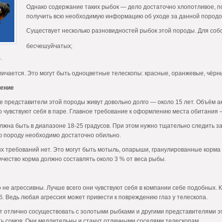
Однако содержание таких рыбок — дело достаточно хлопотливое, п
получить всю необходимую информацию об уходе за данной породо
Существует несколько разновидностей рыбок этой породы. Для соб
бесчешуйчатых;
.
личается. Это могут быть одноцветные телескопы: красные, оранжевые, чёр
ение
е представители этой породы живут довольно долго — около 15 лет. Объём а
о чувствуют себя в паре. Главное требование к оформлению места обитания 
жна быть в диапазоне 18-25 градусов. При этом нужно тщательно следить за
ю породу необходимо достаточно обильно.
х требований нет. Это могут быть мотыль, опарыши, гранулированные корма 
ичество корма должно составлять около 3 % от веса рыбы.
не агрессивны. Лучше всего они чувствуют себя в компании себе подобных. 
 Ведь любая агрессия может привести к повреждению глаз у телескопа.
 отлично сосуществовать с золотыми рыбками и другими представителями это
ть сомов. Они медлительны и станут отличными соседями телескопам.