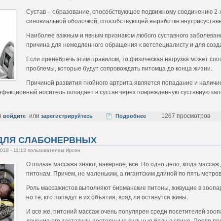
Сустав – образование, способствующее подвижному соединению 2-х 
синовиальной оболочкой, способствующей выработке внутрисустав
Наиболее важным и явным признаком любого суставного заболевани
причина для немедленного обращения к ветспециалисту и для созд
Если пренебречь этим правилом, то физическая нагрузка может сп
проблемы, которые будут сопровождать питомца до конца жизни.
Причиной развития гнойного артрита является попадание и наличие
фекционный носитель попадает в сустав через поврежденную суставную капсу
я
или
1267 просмотров
войдите
зарегистрируйтесь
Подробнее
ДЛЯ СЛАБОНЕРВНЫХ
2018 - 11:13 пользователем Ирсен
О пользе массажа знают, наверное, все. Но одно дело, когда массаж
питонам. Причем, не маленьким, а гигантским длиной по пять метров
Роль массажистов выполняют бирманские питоны, живущие в зоопар
но те, кто попадут в их объятия, вряд ли останутся живы.
И все же, питоний массаж очень популярен среди посетителей зооп
лечения его заставили постоянные сильные боли в спине. После пр