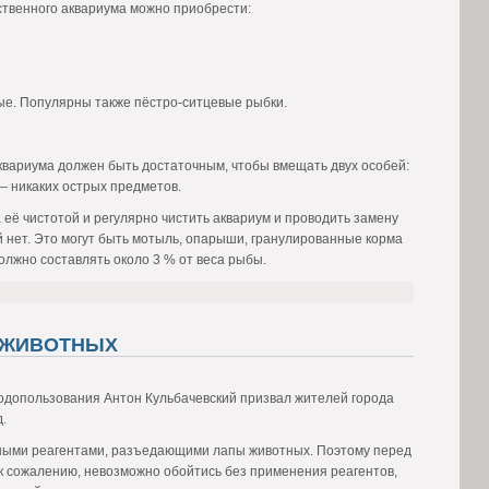
ственного аквариума можно приобрести:
ные. Популярны также пёстро-ситцевые рыбки.
квариума должен быть достаточным, чтобы вмещать двух особей:
— никаких острых предметов.
 её чистотой и регулярно чистить аквариум и проводить замену
 нет. Это могут быть мотыль, опарыши, гранулированные корма
олжно составлять около 3 % от веса рыбы.
 ЖИВОТНЫХ
одопользования Антон Кульбачевский призвал жителей города
.
дными реагентами, разъедающими лапы животных. Поэтому перед
 к сожалению, невозможно обойтись без применения реагентов,