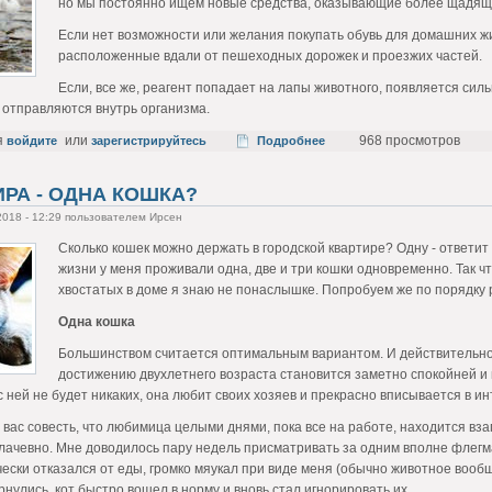
но мы постоянно ищем новые средства, оказывающие более щадящее
Если нет возможности или желания покупать обувь для домашних жи
расположенные вдали от пешеходных дорожек и проезжих частей.
Если, все же, реагент попадает на лапы животного, появляется си
 отправляются внутрь организма.
я
или
968 просмотров
войдите
зарегистрируйтесь
Подробнее
РА - ОДНА КОШКА?
2018 - 12:29 пользователем Ирсен
Сколько кошек можно держать в городской квартире? Одну - ответит
жизни у меня проживали одна, две и три кошки одновременно. Так ч
хвостатых в доме я знаю не понаслышке. Попробуем же по порядку 
Одна кошка
Большинством считается оптимальным вариантом. И действительно:
достижению двухлетнего возраста становится заметно спокойней и
 ней не будет никаких, она любит своих хозяев и прекрасно вписывается в ин
 вас совесть, что любимица целыми днями, пока все на работе, находится в
плачевно. Мне доводилось пару недель присматривать за одним вполне флегм
чески отказался от еды, громко мяукал при виде меня (обычно животное вооб
рнулись, кот быстро вошел в норму и вновь стал игнорировать их.