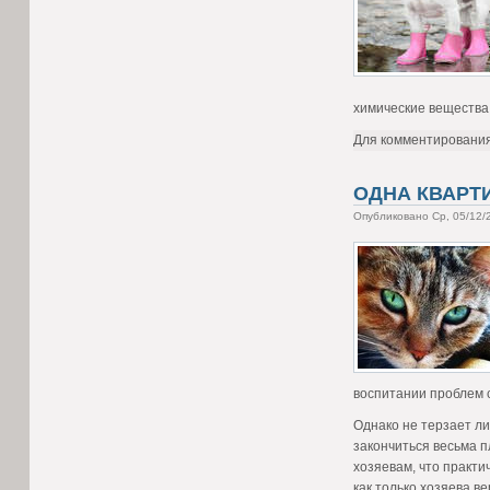
химические вещества
Для комментировани
ОДНА КВАРТИ
Опубликовано Ср, 05/12/
воспитании проблем с
Однако не терзает ли
закончиться весьма 
хозяевам, что практи
как только хозяева ве