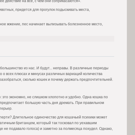
 действие на все, с чем они соприкасаются».
вотных, придется для прогулок подыскивать места,
льное жжение, пес начинает вылизывать болезненное место,
 большинство из нас. И будут... неправы. В различные периоды
то о всех плюсах и минусах различных вариаций количества
разобраться, сколько кошек и почему держать предпочтительней.
 это экономно, не слишком хлопотно и удобно. Одна кошка по
 предпочитает большую часть дня дремать. При правильном
терьер.
заперти? Длительное одиночество для кошачьей психики может
атичным британцем, который так тосковал по уехавшим
ще не подавало голоса) и заметно за полмесяца похудел. Однако,