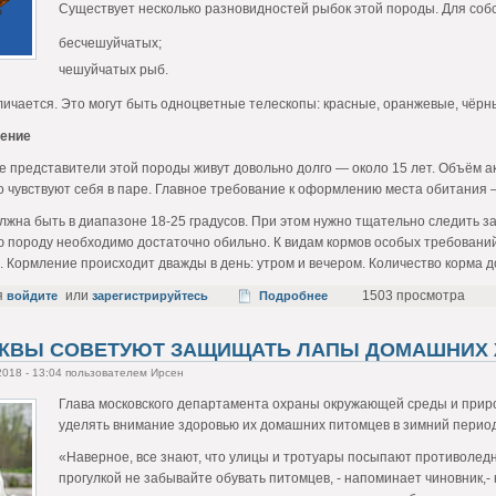
Существует несколько разновидностей рыбок этой породы. Для соб
бесчешуйчатых;
чешуйчатых рыб.
личается. Это могут быть одноцветные телескопы: красные, оранжевые, чёр
ение
е представители этой породы живут довольно долго — около 15 лет. Объём а
о чувствуют себя в паре. Главное требование к оформлению места обитания 
жна быть в диапазоне 18-25 градусов. При этом нужно тщательно следить за
ю породу необходимо достаточно обильно. К видам кормов особых требований
. Кормление происходит дважды в день: утром и вечером. Количество корма д
я
или
1503 просмотра
войдите
зарегистрируйтесь
Подробнее
СКВЫ СОВЕТУЮТ ЗАЩИЩАТЬ ЛАПЫ ДОМАШНИХ
2018 - 13:04 пользователем Ирсен
Глава московского департамента охраны окружающей среды и прир
уделять внимание здоровью их домашних питомцев в зимний период
«Наверное, все знают, что улицы и тротуары посыпают противоле
прогулкой не забывайте обувать питомцев, - напоминает чиновник,-