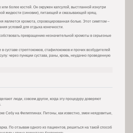
или более костей. Он окружен капсулой, выстланной изнутри
ной жидкости (синовии), питающей и смазывающей хрящ.
я является хромота, спровоцированная болью. Этот симптом –
ания условий для отдыха конечности.
особствовать превращению незначительной хромоты в серьезные
 в суставе стрептококков, стафилококков и прочих возбудителей
лу: через пункции сустава, раны, кровь, неудачно проведенную
 делают люди, совсем другое, когда эту процедуру доверяют
.
ке Себу на Филиппинах. Питоны, как известно, змеи неядовитые,
арка. По отзывам одного из пациентов, решиться на такой способ
оцедуры спина перестала беспокоить.