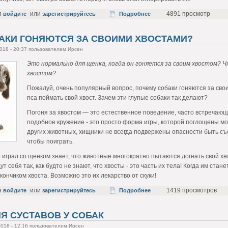
я
или
4891 просмотр
войдите
зарегистрируйтесь
Подробнее
АКИ ГОНЯЮТСЯ ЗА СВОИМИ ХВОСТАМИ?
2018 - 20:37 пользователем Ирсен
Это нормально для щенка, когда он гоняется за своим хвостом? Ч
хвостом?
Пожалуй, очень популярный вопрос, почему собаки гоняются за св
пса поймать свой хвост. Зачем эти глупые собаки так делают?
Погоня за хвостом — это естественное поведение, часто встречающ
подобное кружение - это просто форма игры, которой поглощены мол
других животных, хищники не всегда подвержены опасности быть с
чтобы поиграть.
о играл со щенком знает, что животные многократно пытаются догнать свой х
т себя так, как будто не знают, что хвосты - это часть их тела! Когда им ст
кончиком хвоста. Возможно это их лекарство от скуки!
я
или
1419 просмотров
войдите
зарегистрируйтесь
Подробнее
Я СУСТАВОВ У СОБАК
2018 - 12:16 пользователем Ирсен