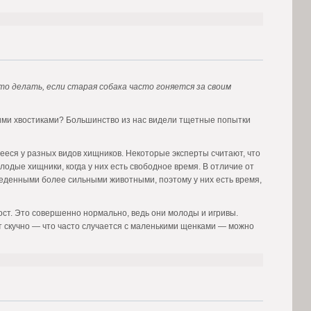
то делать, если старая собака часто гоняется за своим
оими хвостиками? Большинство из нас видели тщетные попытки
ееся у разных видов хищников. Некоторые эксперты считают, что
одые хищники, когда у них есть свободное время. В отличие от
ъеденными более сильными животными, поэтому у них есть время,
вост. Это совершенно нормально, ведь они молоды и игривы.
анет скучно — что часто случается с маленькими щенками — можно