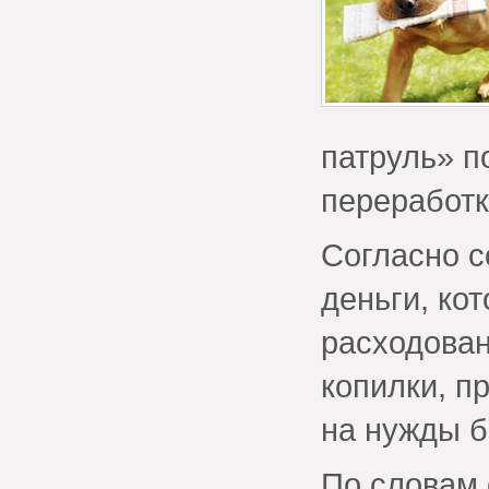
патруль» п
переработк
Согласно 
деньги, ко
расходован
копилки, п
на нужды б
По словам 