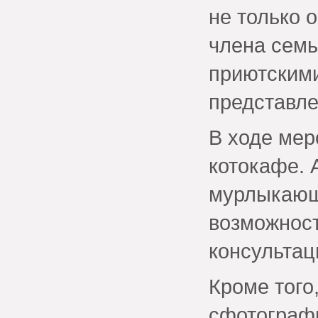
не только 
члена семь
приютскими
представле
В ходе мер
котокафе. А
мурлыкающ
возможност
консультац
Кроме того
сфотографи