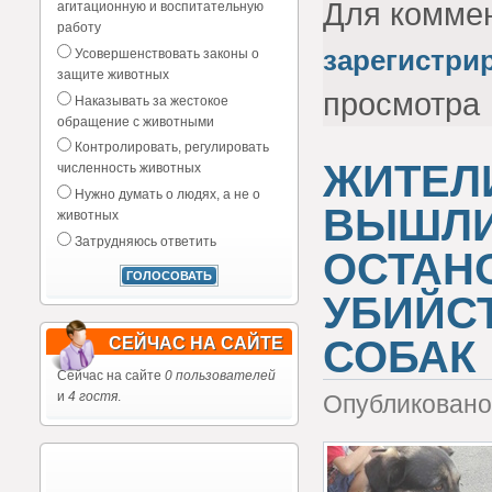
Для комме
агитационную и воспитательную
работу
зарегистри
Усовершенствовать законы о
защите животных
просмотра
Наказывать за жестокое
обращение с животными
Контролировать, регулировать
ЖИТЕЛ
численность животных
Нужно думать о людях, а не о
ВЫШЛИ
животных
Затрудняюсь ответить
ОСТАН
УБИЙС
СОБАК
СЕЙЧАС НА САЙТЕ
Сейчас на сайте
0 пользователей
и
4 гостя
.
Опубликовано 