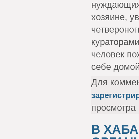
нуждающихс
хозяине, у
четвероног
кураторами
человек по
себе домой
Для комме
зарегистри
просмотра
В ХАБ