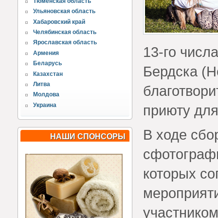
Тюменская область
Ульяновская область
Хабаровский край
Челябинская область
Ярославская область
13-го числ
Армения
Беларусь
Бердска (Н
Казахстан
Литва
благотвори
Молдова
Украина
приюту дл
В ходе сбо
НАШИ СПОНСОРЫ
сфотографи
которых со
мероприяти
участником