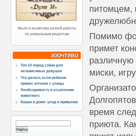
питомцем, 
дружелюбн
Мыло и косметика ручной работы
Помимо фо
по уникальным рецептам
примет кон
ЗООЧТИВО
различную 
Топ 10 пород собак для
миски, игр
независимых девушек
Что делать если ребенок
принес котенка с улицы
Организато
Необходимость в усыплении
животного
Долгопятов
Кошка в доме: уход и привычки
время след
приюта. Ка