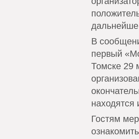
организато
положитель
дальнейшем
В сообщени
первый «Мо
Томске 29 
организова
окончатель
находятся 
Гостям мер
ознакомить