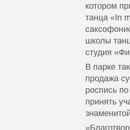
котором пр
танца «In 
саксофонис
школы тан
студия «Фи
В парке та
продажа су
роспись по
принять уч
знаменитой
«Благотво