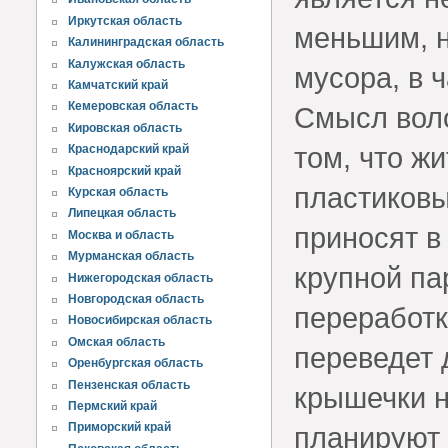
Иркутская область
меньшим, н
Калининградская область
Калужская область
мусора, в 
Камчатский край
Кемеровская область
Смысл воло
Кировская область
том, что ж
Краснодарский край
Красноярский край
пластиковы
Курская область
Липецкая область
приносят в
Москва и область
Мурманская область
крупной па
Нижегородская область
Новгородская область
переработк
Новосибирская область
Омская область
переведет 
Оренбургская область
Пензенская область
крышечки н
Пермский край
Приморский край
планируют 