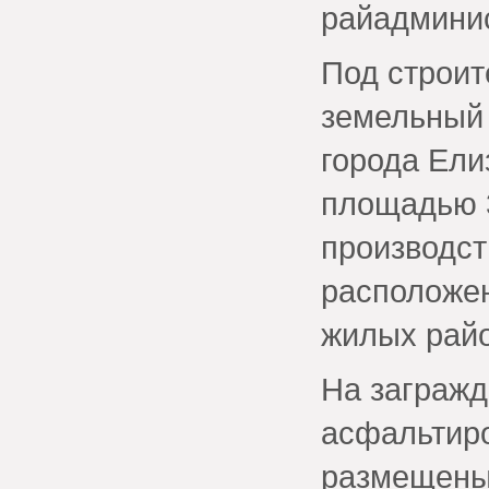
райадмини
Под строит
земельный 
города Ели
площадью 
производст
расположен
жилых райо
На загражд
асфальтиро
размещены