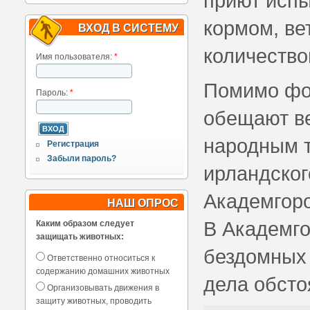
приют испы
кормом, ве
ВХОД В СИСТЕМУ
количество
Имя пользователя:
*
Помимо фо
Пароль:
*
обещают ве
народным т
Регистрация
Забыли пароль?
ирландског
Академгоро
НАШ ОПРОС
В Академго
Каким образом следует
защищать животных:
бездомных 
Ответственно относиться к
содержанию домашних животных
дела обсто
Организовывать движения в
защиту животных, проводить