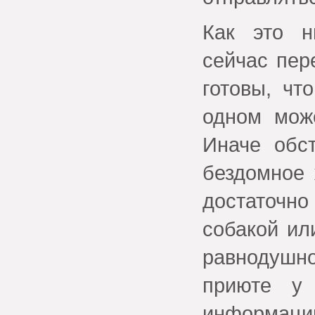
Как это н
сейчас пер
готовы, чт
одном може
Иначе обс
бездомное 
достаточно
собакой ил
равнодушно
приюте у 
информац