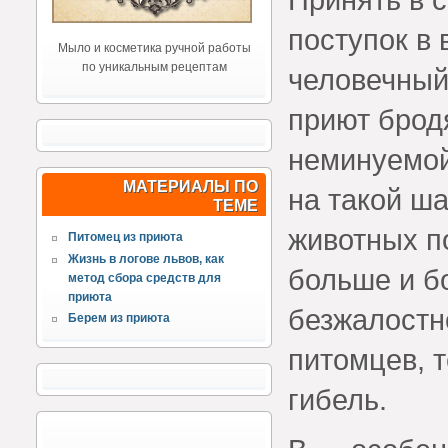
поступок в
Мыло и косметика ручной работы
по уникальным рецептам
человечный
приют бродя
неминуемой
МАТЕРИАЛЫ ПО
на такой ш
ТЕМЕ
животных п
Питомец из приюта
Жизнь в логове львов, как
больше и б
метод сбора средств для
приюта
безжалостн
Берем из приюта
питомцев, 
гибель.