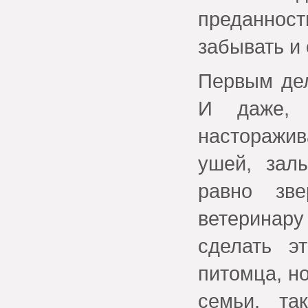
преданност
забывать и
Первым дел
И даже, 
насторажи
ушей, зал
равно зве
ветеринару
сделать э
питомца, н
семьи, та