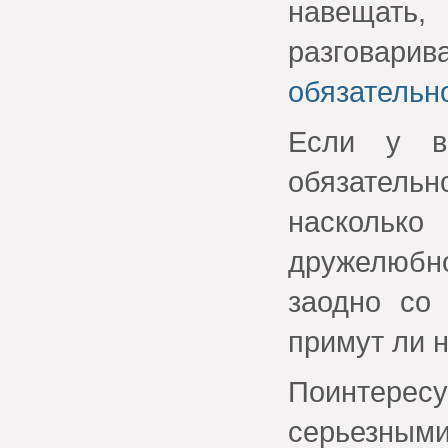
навещать
разговарив
обязательн
Если у в
обязатель
наскольк
дружелюбн
заодно со 
примут ли 
Поинтерес
серьезным