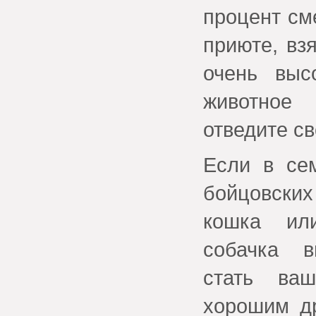
процент см
приюте, вз
очень выс
животное
отведите св
Если в се
бойцовски
кошка ил
собачка в
стать ваш
хорошим д