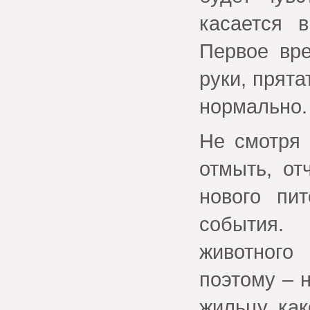
касается 
Первое вр
руки, прята
нормально.
Не смотря 
отмыть, от
нового пи
события.
животного
поэтому – 
жильцу как