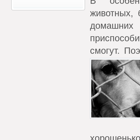
В особен
животных,
домашни
приспособ
смогут. По
хорошенько